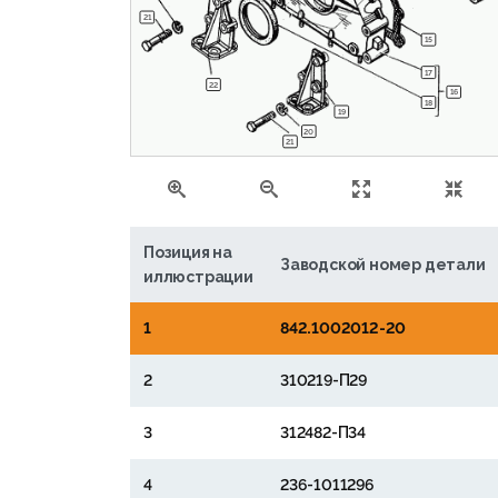
21
15
17
22
16
18
19
20
21
Позиция на
Заводской номер детали
иллюстрации
1
842.1002012-20
2
310219-П29
3
312482-П34
4
236-1011296