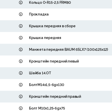
Кольцо О-R15-2,5 FRМ80
Прокладка
Крышка передняя в сборе
Крышка передняя
Манжета передняя BAUM 6SLX7 (100х125х12)
Кронштейн передний левый
Шайба 14.ОТ
БолтМ14х1,5-6gх130
Кронштейн передний правый
Болт М10х1,25-6gх75