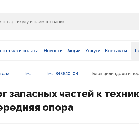
оставка и оплата
Новости
Акции
Услуги
Контакты
Г
тели
Тмз
Тмз-8486.10-04
Блок цилиндров и пе
г запасных частей к техник
ередняя опора