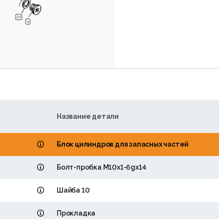
10
9
Название детали
Блок цилиндров для запасных частей
Болт-пробка М10x1-6gx14
Шайба 10
Прокладка