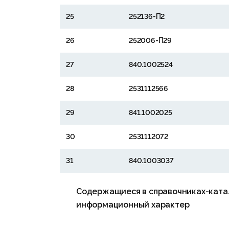
25
252136-П2
26
252006-П29
27
840.1002524
28
2531112566
29
841.1002025
30
2531112072
31
840.1003037
Содержащиеся в справочниках-катал
информационный характер