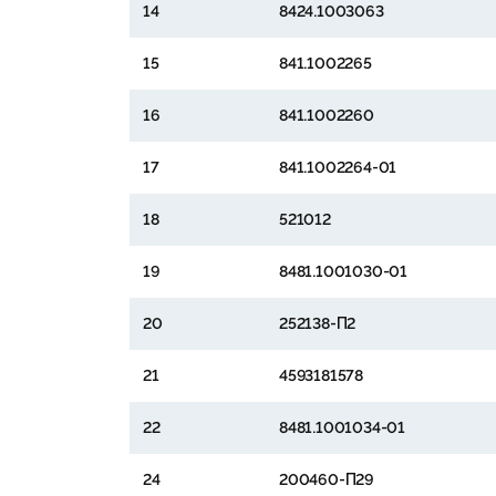
14
8424.1003063
15
841.1002265
16
841.1002260
17
841.1002264-01
18
521012
19
8481.1001030-01
20
252138-П2
21
4593181578
22
8481.1001034-01
24
200460-П29