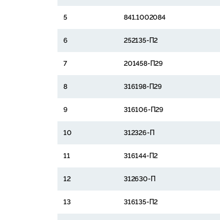
5
841.1002084
6
252135-П2
7
201458-П29
8
316198-П29
9
316106-П29
10
312326-П
11
316144-П2
12
312630-П
13
316135-П2