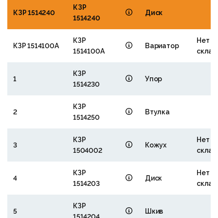
КЗР
КЗР 1514240
Диск
1514240
КЗР
Нет н
КЗР 1514100А
Вариатор
1514100А
склад
КЗР
1
Упор
1514230
КЗР
2
Втулка
1514250
КЗР
Нет н
3
Кожух
1504002
склад
КЗР
Нет н
4
Диск
1514203
склад
КЗР
5
Шкив
1514204