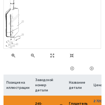
1
2
3
4
5
Заводской
Позиция на
Название
номер
Цена
иллюстрации
детали
детали
2 720,
245-
Глушитель