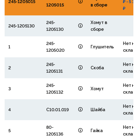
245-1205015
₽ - 5 3
1205015
в сборе
₽
245-
Хомут в
245-1205130
1205130
сборе
245-
Нет на
1
Глушитель
1205020
склад
245-
Нет на
2
Скоба
1205131
склад
245-
Нет на
3
Хомут
1205132
склад
Нет на
4
С10.01.019
Шайба
склад
80-
Нет на
5
Гайка
1205136
склад