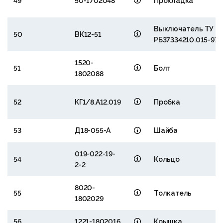
49
50-1702048
Прокладка
Выключатель ТУ
50
ВК12-51
РБ37334210.015-97
1520-
51
Болт
1802088
52
КГ1/8.А12.019
Пробка
53
Д18-055-А
Шайба
019-022-19-
54
Кольцо
2-2
8020-
55
Толкатель
1802029
56
1221-1802016
Крышка