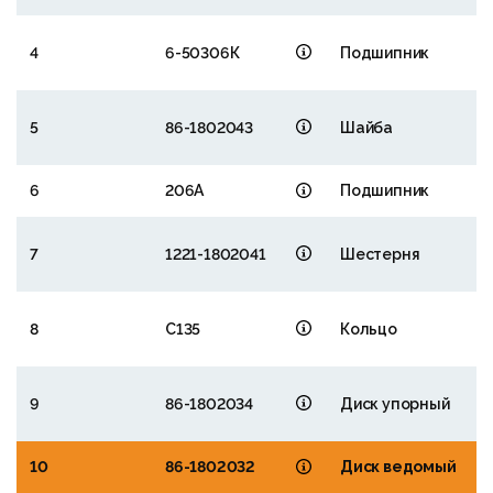
4
6-50306К
Подшипник
5
86-1802043
Шайба
6
206А
Подшипник
7
1221-1802041
Шестерня
8
С135
Кольцо
9
86-1802034
Диск упорный
10
86-1802032
Диск ведомый