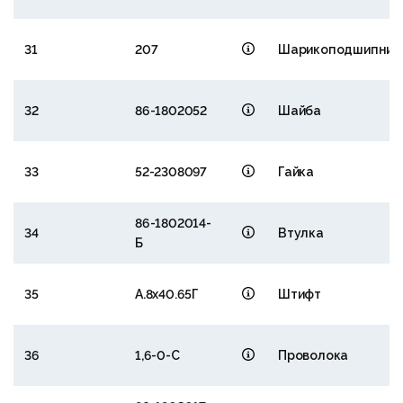
31
207
Шарикоподшипник
32
86-1802052
Шайба
33
52-2308097
Гайка
86-1802014-
34
Втулка
Б
35
А.8х40.65Г
Штифт
36
1,6-0-С
Проволока