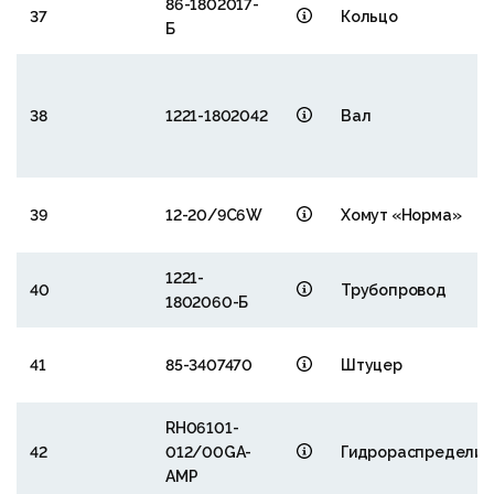
86-1802017-
37
Кольцо
Б
38
1221-1802042
Вал
39
12-20/9C6W
Хомут «Норма»
1221-
40
Трубопровод
1802060-Б
41
85-3407470
Штуцер
RH06101-
42
012/00GA-
Гидрораспределит
AMP