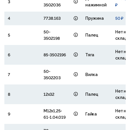
3
3502036
нажимной
₽
4
77.38.163
Пружина
50 ₽
50-
Нет на
5
Палец
3502198
склад
Нет на
6
85-3502196
Тяга
склад
50-
7
Вилка
3502203
Нет на
8
12x32
Палец
склад
М12x1,25-
Нет на
9
Гайка
61-1.04.019
склад