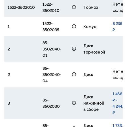
1522-
Нет на
1522-3502010
Тормоз
3502010
склад
1522-
8 236,6
1
Кожух
3502035
₽
85-
Диск
2
3502040-
тормозной
01
85-
Нет на
2
3502040-
Диск
склад
04
1 466,1
Диск
85-
₽ -
3
нажимной
3502030
4 244,4
в сборе
₽
85-
Диск
1 733,9