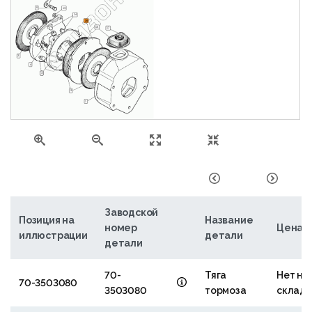
5
13
14
15
16
17
2
4
3
3
2
1
Заводской
Позиция на
Название
номер
Цена
иллюстрации
детали
детали
70-
Тяга
Нет на
70-3503080
3503080
тормоза
склад