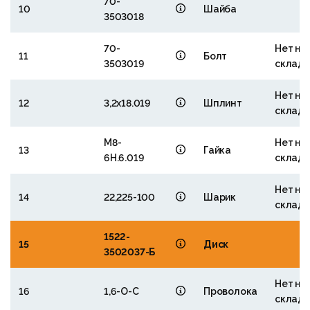
70-
10
Шайба
3503018
70-
Нет на
11
Болт
3503019
склад
Нет на
12
3,2x18.019
Шплинт
склад
М8-
Нет на
13
Гайка
6Н.6.019
склад
Нет на
14
22,225-100
Шарик
склад
1522-
15
Диск
3502037-Б
Нет на
16
1,6-О-С
Проволока
склад