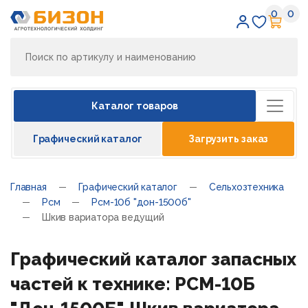
0
0
Избран
Кор
Каталог товаров
Графический каталог
Загрузить заказ
Главная
Графический каталог
Сельхозтехника
Рсм
Рсм-10б "дон-1500б"
Шкив вариатора ведущий
Графический каталог запасных
частей к технике: РСМ-10Б