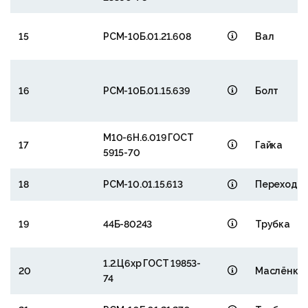
15
РСМ-10Б.01.21.608
Вал
16
РСМ-10Б.01.15.639
Болт
М10-6Н.6.019 ГОСТ
17
Гайка
5915-70
18
РСМ-10.01.15.613
Переходн
19
44Б-80243
Трубка
1.2.Ц6хр ГОСТ 19853-
20
Маслёнка
74