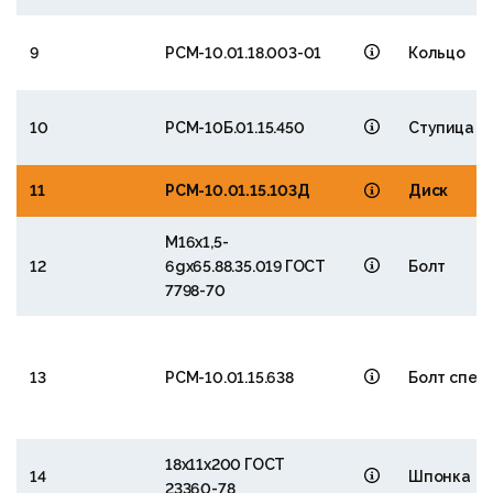
9
РСМ-10.01.18.003-01
Кольцо
10
РСМ-10Б.01.15.450
Ступица
11
РСМ-10.01.15.103Д
Диск
М16х1,5-
12
6gх65.88.35.019 ГОСТ
Болт
7798-70
13
РСМ-10.01.15.638
Болт спец
18х11х200 ГОСТ
14
Шпонка
23360-78