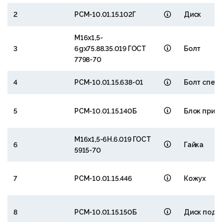
5
6
2
РСМ-10.01.15.102Г
Диск
33
М16х1,5-
32
3
6gх75.88.35.019 ГОСТ
Болт
7798-70
4
РСМ-10.01.15.638-01
Болт спец
25
24
23
5
РСМ-10.01.15.140Б
Блок прив
30
5
31
36
29
28
27
26
М16х1,5-6Н.6.019 ГОСТ
6
Гайка
5915-70
7
РСМ-10.01.15.446
Кожух
8
РСМ-10.01.15.150Б
Диск под