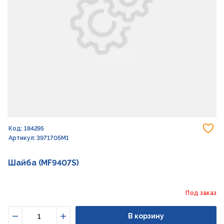
До
Код: 184295
Артикул: 3971705M1
Шайба (MF9407S)
Под заказ
В корзину