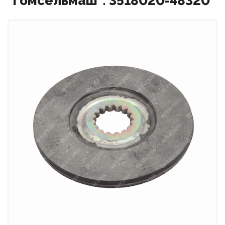
"Гомсельмаш": 3518020-48320