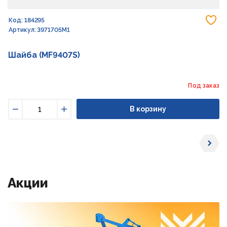
До
Код: 184295
Артикул: 3971705M1
Шайба (MF9407S)
Под заказ
В корзину
Уменьшить
Увеличить
Акции