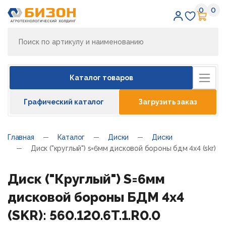
0
0
Избран
Кор
Каталог товаров
Графический каталог
Загрузить заказ
Главная
Каталог
Диски
Диски
Диск ("круглый") s=6мм дисковой бороны бдм 4х4 (skr)
Диск ("Круглый") S=6мм
дисковой бороны БДМ 4х4
(SKR): 560.120.6T.1.R0.0