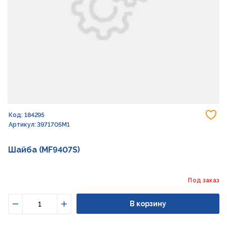
До
Код: 184295
Артикул: 3971705M1
Шайба (MF9407S)
Под заказ
В корзину
Уменьшить
Увеличить