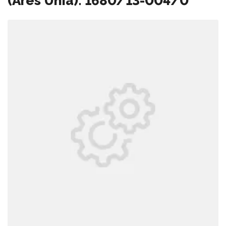
(Ares Unia): 1680/13-004/0