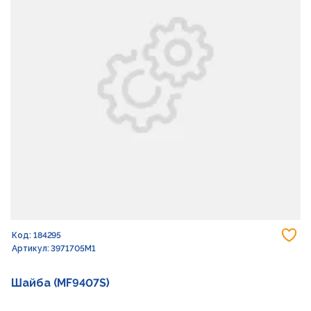
До
Код: 184295
Артикул: 3971705M1
Шайба (MF9407S)