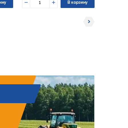
ину
В корзину
Уменьшить
Увеличить
Уменьши