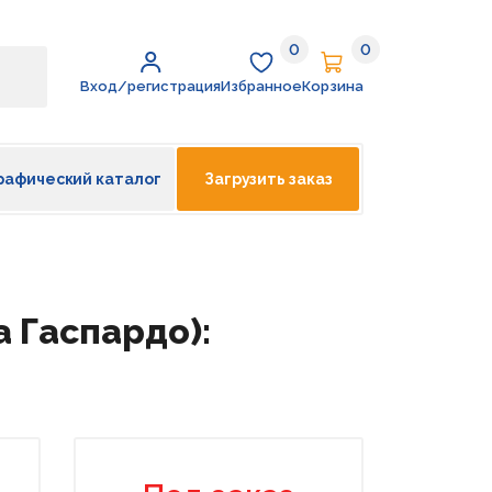
0
0
Избранное
Корзина
Вход/регистрация
Избранное
Корзина
рафический каталог
Загрузить заказ
 Гаспардо):