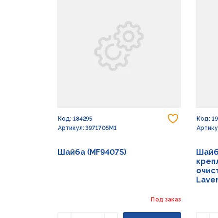
Добавить
Код: 184295
Код: 1
Артикул: 3971705M1
Артику
Шайба (MF9407S)
Шайб
креп
очист
Lave
Под заказ