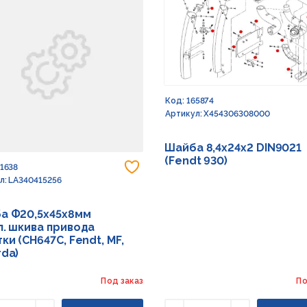
Код: 165874
Артикул: X454306308000
Шайба 8,4х24х2 DIN9021
(Fendt 930)
 в избранное
Добавить в избранное
91638
л: LA340415256
а Ф20,5х45х8мм
л. шкива привода
ки (CH647C, Fendt, MF,
rda)
Под заказ
По