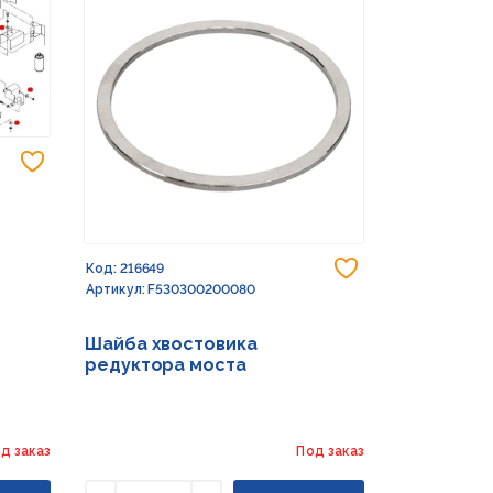
Добавить в избранное
Добавить в из
Код: 216649
Код: 232773
Артикул: F530300200080
Артикул: G15
Шайба хвостовика
Шайба 17X
редуктора моста
д заказ
Под заказ