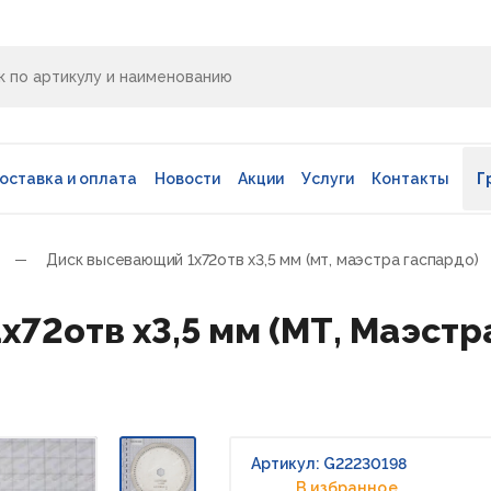
оставка и оплата
Новости
Акции
Услуги
Контакты
Г
Диск высевающий 1х72отв х3,5 мм (мт, маэстра гаспардо)
72отв х3,5 мм (МТ, Маэстра
Артикул: G22230198
В избранное