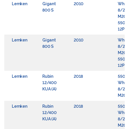
Lemken
Gigant
2010
Whee
800 S
8/22
M20x1
550/4
12PR 
Lemken
Gigant
2010
Whee
800 S
8/22
M20x1
550/4
12PR 
Lemken
Rubin
2018
5508
12/400
Whee
KUA (A)
8/22
M20x1
Lemken
Rubin
2018
5508
12/400
Whee
KUA (A)
8/22
M20x1