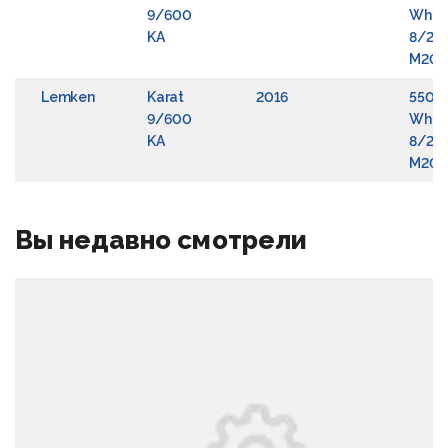
9/600
Whee
KA
8/22
M20x1
Lemken
Karat
2016
5508
9/600
Whee
KA
8/22
M20x1
Вы недавно смотрели