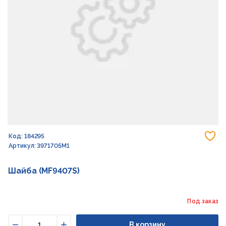
До
Код: 184295
Артикул: 3971705M1
Шайба (MF9407S)
Под заказ
В корзину