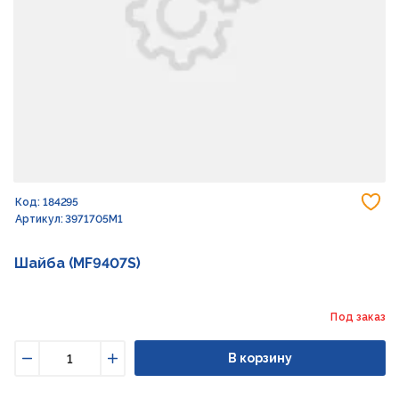
До
Код: 184295
Артикул: 3971705M1
Шайба (MF9407S)
Под заказ
В корзину
Уменьшить
Увеличить