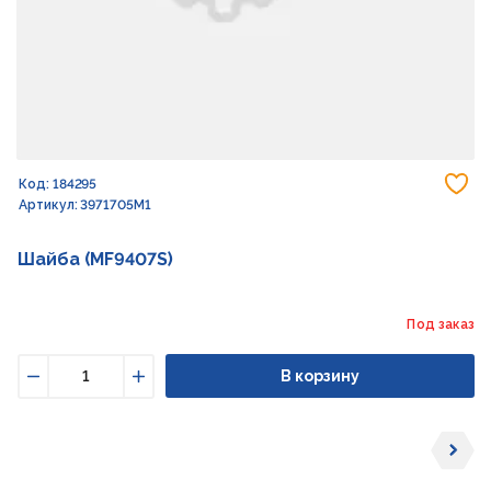
До
Код: 184295
Артикул: 3971705M1
Шайба (MF9407S)
Под заказ
В корзину
Уменьшить
Увеличить