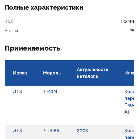
Полные характеристики
Код
142491
Вес, кг
25
Применяемость
Актуальность
Марка
Модель
Иллюс
каталога
ЛТЗ
Т-40М
Колес
перед
Т40А-
А1
ЛТЗ
ЛТЗ-55
2003
Колес
передн