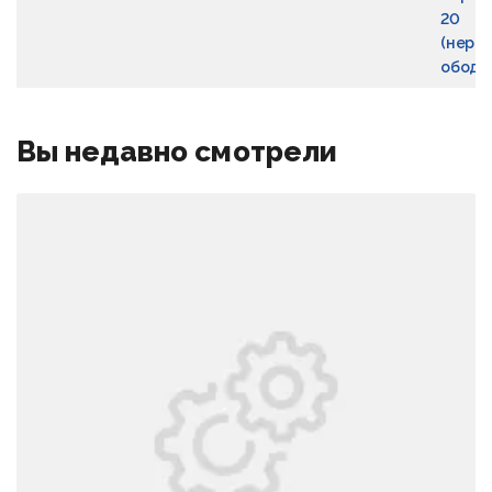
20
(нера
обод с
Вы недавно смотрели