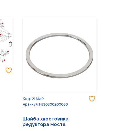
Добавить в избранное
Добавить в из
Код: 216649
Код: 232773
Артикул: F530300200080
Артикул: G15
Шайба хвостовика
Шайба 17X
редуктора моста