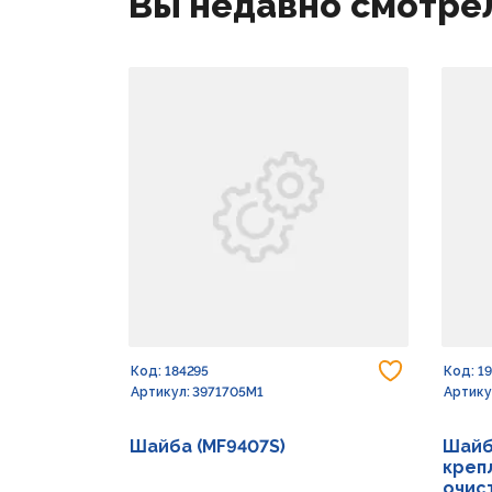
Вы недавно смотре
Добавить
Код: 184295
Код: 1
Артикул: 3971705M1
Артику
Шайба (MF9407S)
Шайб
креп
очист