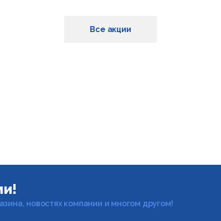
Все акции
ми!
газина, новостях компании и многом другом!