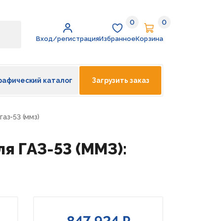
0
0
Избранное
Корзина
Вход/регистрация
Избранное
Корзина
рафический каталог
Загрузить заказ
газ-53 (ммз)
ля ГАЗ-53 (ММЗ):