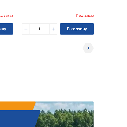
д заказ
Под заказ
ину
В корзину
Уменьшить
Увеличить
Уменьши