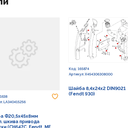
ли
Код: 165874
Артикул: X454306308000
Шайба 8,4х24х2 DIN9021
(Fendt 930)
 в избранное
Добавить в избранное
91638
л: LA340415256
а Ф20,5х45х8мм
л. шкива привода
ки (CH647C, Fendt, MF,