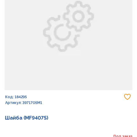
До
Код: 184295
Артикул: 3971705M1
Шайба (MF9407S)
Под заказ