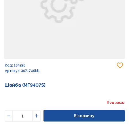
До
Код: 184295
Артикул: 3971705M1
Шайба (MF9407S)
Под заказ
В корзину
Уменьшить
Увеличить