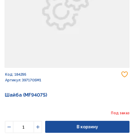
До
Код: 184295
Артикул: 3971705M1
Шайба (MF9407S)
Под заказ
В корзину
Уменьшить
Увеличить