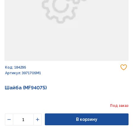
До
Код: 184295
Артикул: 3971705M1
Шайба (MF9407S)
Под заказ
В корзину
Уменьшить
Увеличить