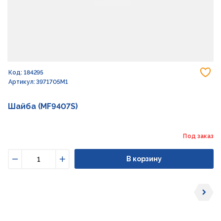
До
Код: 184295
Артикул: 3971705M1
Шайба (MF9407S)
Под заказ
В корзину
Уменьшить
Увеличить