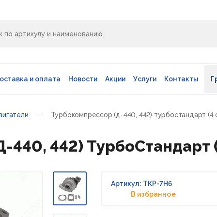
оставка и оплата
Новости
Акции
Услуги
Контакты
Г
вигатели
Турбокомпрессор (д-440, 442) турбостандарт (4 о
440, 442) ТурбоСтандарт (4
Артикул: ТКР-7Н6
В избранное