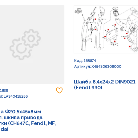
Код: 165874
Артикул: X454306308000
Шайба 8,4х24х2 DIN9021
(Fendt 930)
 в избранное
Добавить в избранное
91638
л: LA340415256
а Ф20,5х45х8мм
л. шкива привода
ки (CH647C, Fendt, MF,
rda)