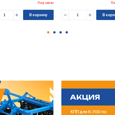
Под заказ
По
В корзину
В корз
ньшить
Увеличить
Уменьшить
Увеличить
АКЦИЯ
КПП для К-700 по