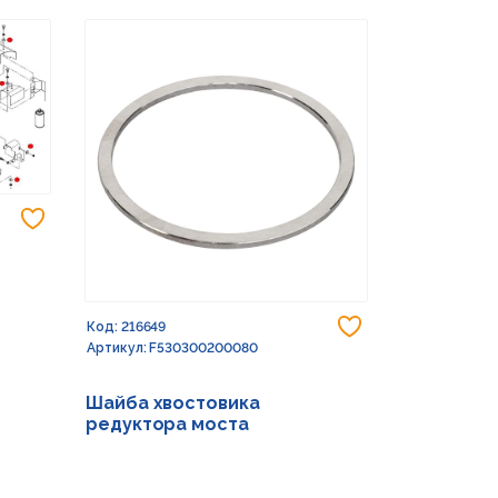
Добавить в избранное
Добавить в из
Код: 216649
Код: 232773
Артикул: F530300200080
Артикул: G15
Шайба хвостовика
Шайба 17X
редуктора моста