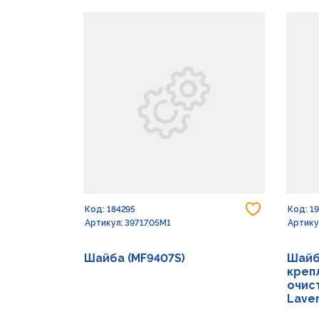
Добавить
Код: 184295
Код: 1
Артикул: 3971705M1
Артику
Шайба (MF9407S)
Шайб
креп
очист
Lave