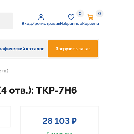
0
0
Избранное
Корзина
Вход/регистрация
Избранное
Корзина
рафический каталог
Загрузить заказ
тв.)
 отв.): ТКР-7Н6
28 103 ₽