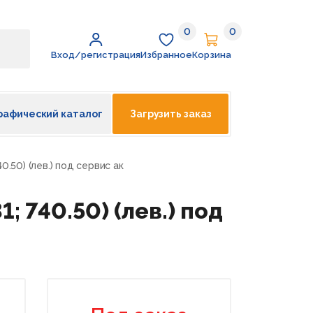
0
0
Избранное
Корзина
Вход/регистрация
Избранное
Корзина
рафический каталог
Загрузить заказ
0.50) (лев.) под сервис ак
 740.50) (лев.) под