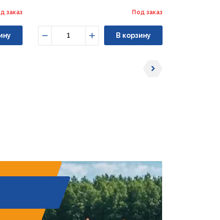
д заказ
Под заказ
ину
В корзину
Уменьшить
Увеличить
Уменьши