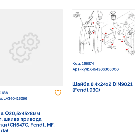
Код: 165874
Артикул: X454306308000
Шайба 8,4х24х2 DIN9021
(Fendt 930)
 в избранное
Добавить в избранное
91638
л: LA340415256
а Ф20,5х45х8мм
л. шкива привода
ки (CH647C, Fendt, MF,
rda)