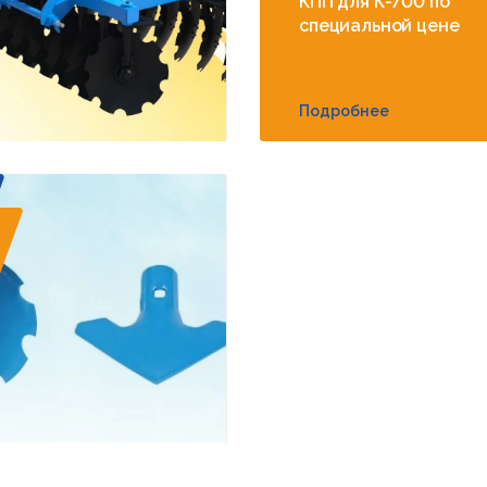
КПП для К-700 по
специальной цене
Подробнее