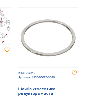
Добавить в избранное
Добавить в из
Код: 216649
Код: 232773
Артикул: F530300200080
Артикул: G15
Шайба хвостовика
Шайба 17X
редуктора моста