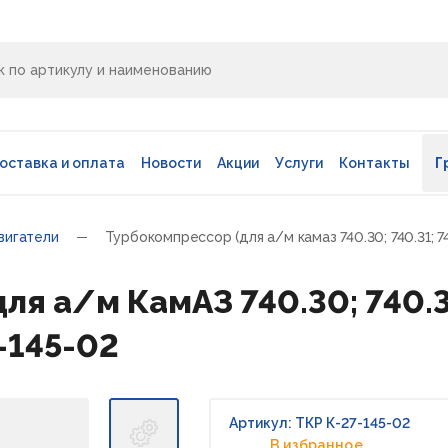
оставка и оплата
Новости
Акции
Услуги
Контакты
Г
вигатели
Турбокомпрессор (для а/м камаз 740.30; 740.31; 74
я а/м КамАЗ 740.30; 740.31;
-145-02
Артикул: ТКР К-27-145-02
В избранное