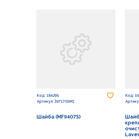
Добавить
Код: 184295
Код: 1
Артикул: 3971705M1
Артику
Шайба (MF9407S)
Шайб
креп
очист
Lave