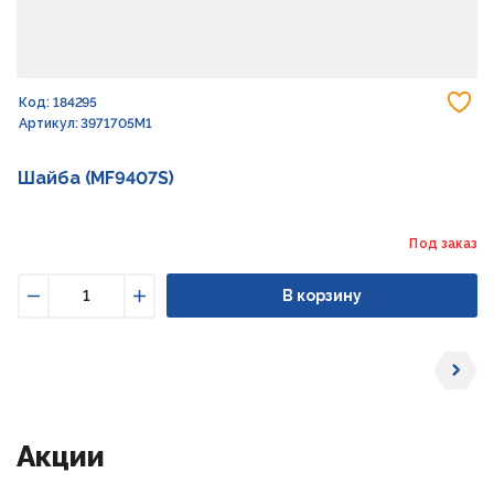
До
Код: 184295
Артикул: 3971705M1
Шайба (MF9407S)
Под заказ
В корзину
Уменьшить
Увеличить
Акции