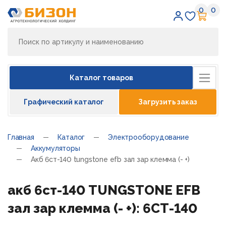
0
0
Избран
Кор
Каталог товаров
Графический каталог
Загрузить заказ
Главная
Каталог
Электрооборудование
Аккумуляторы
Акб 6ст-140 tungstone efb зал зар клемма (- +)
акб 6ст-140 TUNGSTONE EFB
зал зар клемма (- +): 6СТ-140