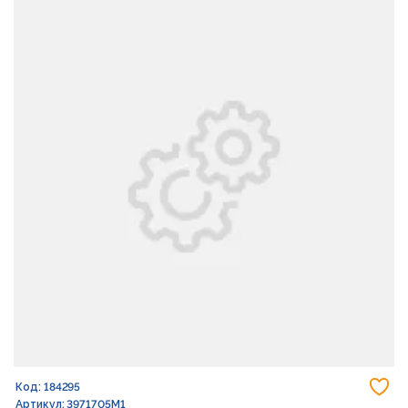
До
Код: 184295
Артикул: 3971705M1