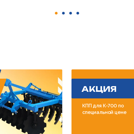
АКЦИЯ
КПП для К-700 по
специальной цене