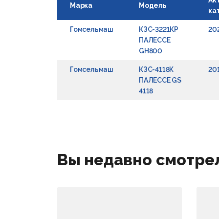
Ак
Марка
Модель
ка
Гомсельмаш
КЗС-3221КР
20
ПАЛЕССЕ
GH800
Гомсельмаш
КЗС-4118К
20
ПАЛЕССЕ GS
4118
Вы недавно смотре