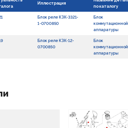
туальность
Название детал
Иллюстрация
талога
по каталогу
21
Блок реле КЗК-3321-
Блок
1-0700850
коммутационной
аппаратуры
19
Блок реле КЗК-12-
Блок
0700850
коммутационной
аппаратуры
ли