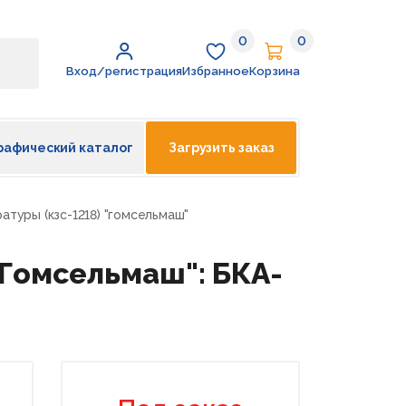
0
0
Избранное
Корзина
Вход/регистрация
Избранное
Корзина
рафический каталог
Загрузить заказ
атуры (кзс-1218) "гомсельмаш"
"Гомсельмаш": БКА-