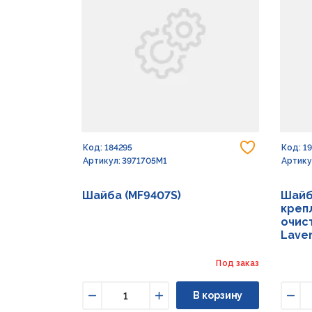
Добавить
Код: 184295
Код: 1
Артикул: 3971705M1
Артику
Шайба (MF9407S)
Шайб
креп
очист
Lave
Под заказ
В корзину
Уменьшить
Увеличить
Уме