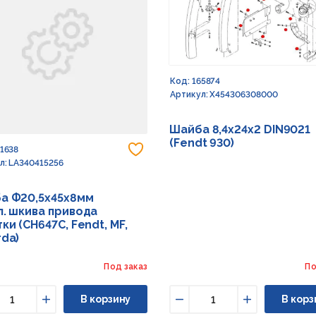
Код: 165874
Артикул: X454306308000
Шайба 8,4х24х2 DIN9021
(Fendt 930)
 в избранное
Добавить в избранное
91638
л: LA340415256
а Ф20,5х45х8мм
л. шкива привода
ки (CH647C, Fendt, MF,
rda)
Под заказ
По
В корзину
В корз
ньшить
Увеличить
Уменьшить
Увеличить