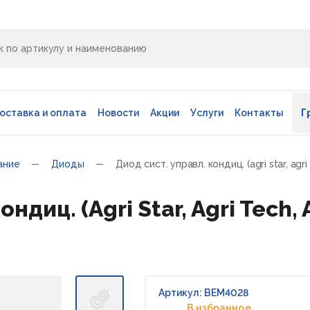
оставка и оплата
Новости
Акции
Услуги
Контакты
Г
ание
Диоды
Диод сист. управл. кондиц. (agri star, agri
ндиц. (Agri Star, Agri Tech,
Артикул: BEM4028
В избранное