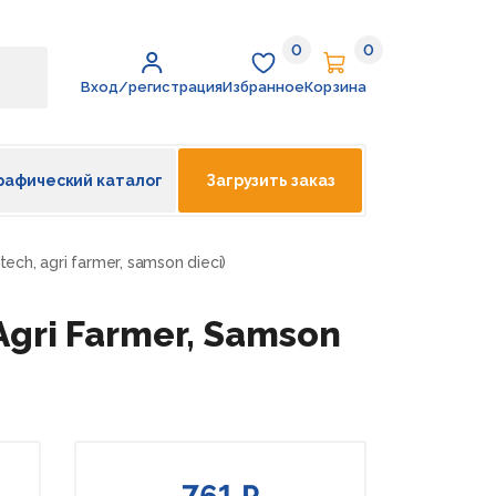
0
0
Избранное
Корзина
Вход/регистрация
Избранное
Корзина
рафический каталог
Загрузить заказ
 tech, agri farmer, samson dieci)
 Agri Farmer, Samson