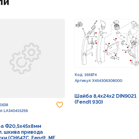
ли
Код: 165874
Артикул: X454306308000
Шайба 8,4х24х2 DIN9021
(Fendt 930)
 в избранное
Добавить в избранное
91638
л: LA340415256
а Ф20,5х45х8мм
л. шкива привода
ки (CH647C, Fendt, MF,