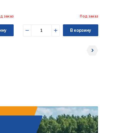
д заказ
Под заказ
ину
В корзину
Уменьшить
Увеличить
Уменьши