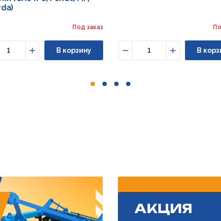
rda)
Под заказ
По
В корзину
В корз
ньшить
Увеличить
Уменьшить
Увеличить
АКЦИЯ