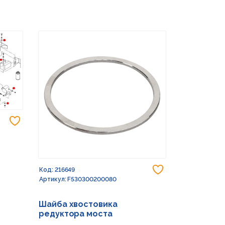
Добавить в избранное
Добавить в из
Код: 216649
Код: 232773
Артикул: F530300200080
Артикул: G15
Шайба хвостовика
Шайба 17X
редуктора моста