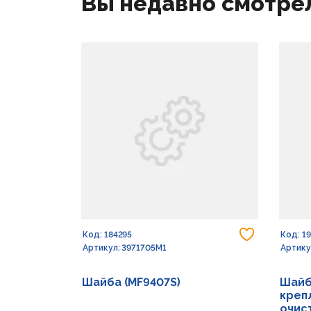
Вы недавно смотре
Добавить
Код: 184295
Код: 1
Артикул: 3971705M1
Артику
Шайба (MF9407S)
Шайб
креп
очист