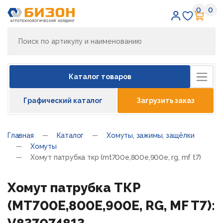
0
0
Избран
Кор
Каталог товаров
Графический каталог
Загрузить заказ
Главная
Каталог
Хомуты, зажимы, защёлки
Хомуты
Хомут патрубка ткр (mt700e,800e,900e, rg, mf t7)
Хомут патрубка ТКР
(MT700E,800E,900E, RG, MF T7):