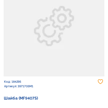
До
Код: 184295
Артикул: 3971705M1
Шайба (MF9407S)