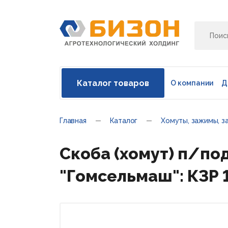
Каталог товаров
О компании
Д
Главная
Каталог
Хомуты, зажимы, з
Скоба (хомут) п/под
"Гомсельмаш": КЗР 