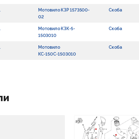
1
Мотовило КЗР 1573500-
Скоба
02
1
Мотовило КЗК-5-
Скоба
1503010
1
Мотовило
Скоба
КС-150С-1503010
ли