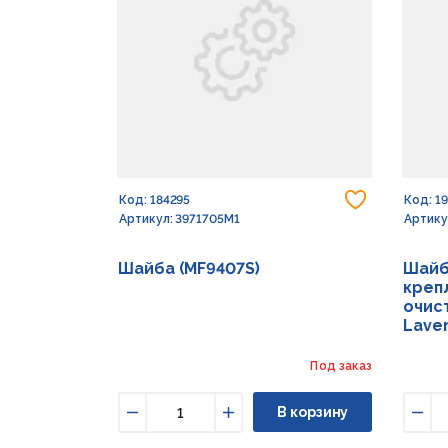
Добавить
Код: 184295
Код: 1
Артикул: 3971705M1
Артику
Шайба (MF9407S)
Шайб
креп
очист
Lave
Под заказ
В корзину
Уменьшить
Увеличить
Уме