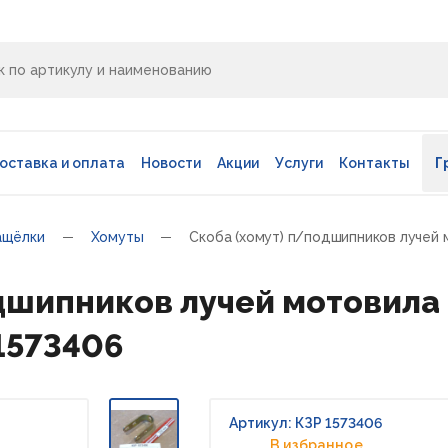
оставка и оплата
Новости
Акции
Услуги
Контакты
Г
ащёлки
Хомуты
Скоба (хомут) п/подшипников лучей мо
шипников лучей мотовила (э
1573406
Артикул: КЗР 1573406
В избранное