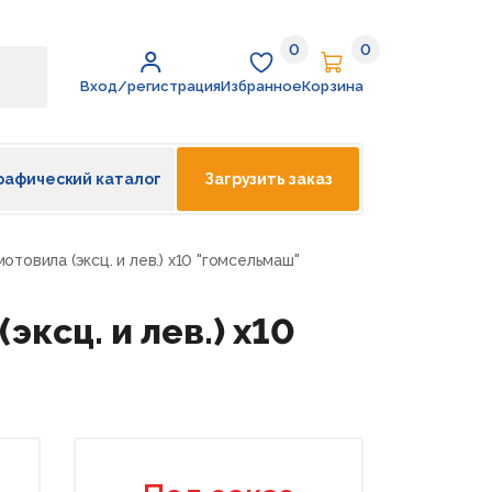
0
0
Избранное
Корзина
Вход/регистрация
Избранное
Корзина
рафический каталог
Загрузить заказ
товила (эксц. и лев.) х10 "гомсельмаш"
ксц. и лев.) х10