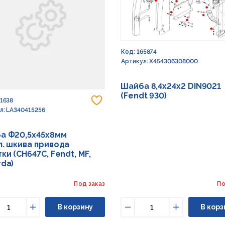
Код: 165874
Артикул: X454306308000
Шайба 8,4х24х2 DIN9021
(Fendt 930)
 в избранное
Добавить в избранное
91638
л: LA340415256
а Ф20,5х45х8мм
л. шкива привода
ки (CH647C, Fendt, MF,
rda)
Под заказ
По
В корзину
В корз
ньшить
Увеличить
Уменьшить
Увеличить