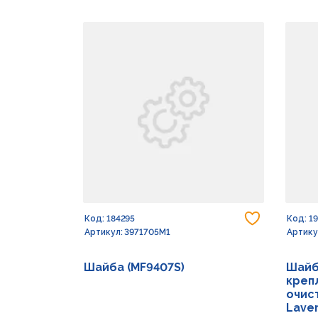
Добавить
Код: 184295
Код: 1
Артикул: 3971705M1
Артику
Шайба (MF9407S)
Шайб
креп
очист
Lave