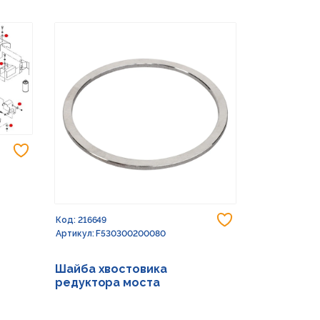
Добавить в избранное
Добавить в из
Код: 216649
Код: 232773
Артикул: F530300200080
Артикул: G15
Шайба хвостовика
Шайба 17X
редуктора моста