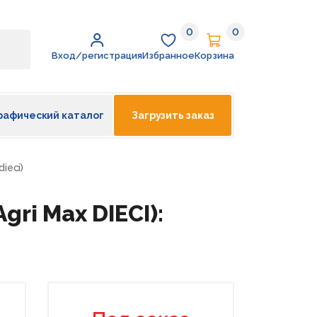
0
0
Избранное
Корзина
Вход/регистрация
Избранное
Корзина
рафический каталог
Загрузить заказ
dieci)
gri Max DIECI):