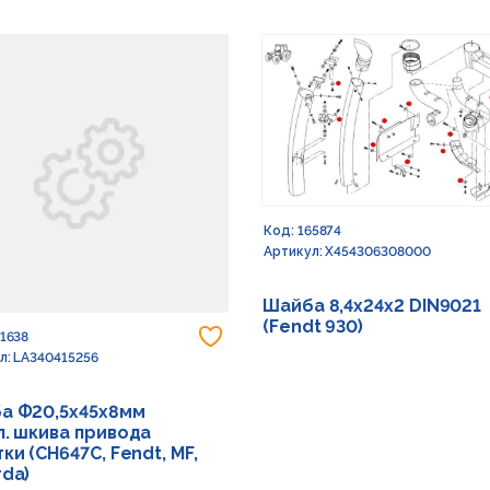
Код: 165874
Артикул: X454306308000
Шайба 8,4х24х2 DIN9021
(Fendt 930)
 в избранное
Добавить в избранное
91638
л: LA340415256
а Ф20,5х45х8мм
л. шкива привода
ки (CH647C, Fendt, MF,
rda)