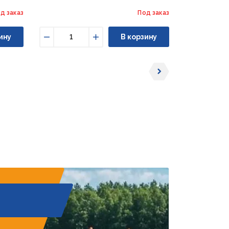
д заказ
Под заказ
ину
В корзину
Уменьшить
Увеличить
Уменьши