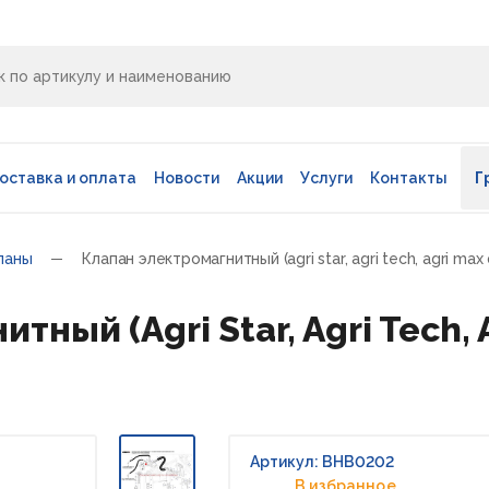
оставка и оплата
Новости
Акции
Услуги
Контакты
Г
паны
Клапан электромагнитный (agri star, agri tech, agri max 
ный (Agri Star, Agri Tech, A
Артикул: BHB0202
В избранное