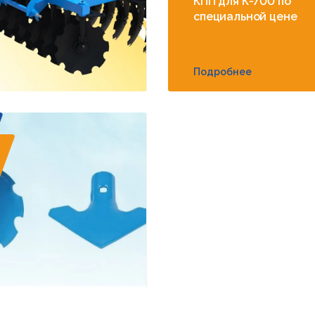
КПП для К-700 по
специальной цене
Подробнее