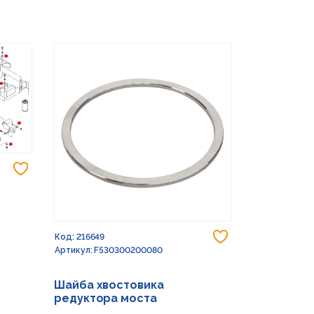
Добавить в избранное
Добавить в из
Код: 216649
Код: 232773
Артикул: F530300200080
Артикул: G15
Шайба хвостовика
Шайба 17X
редуктора моста