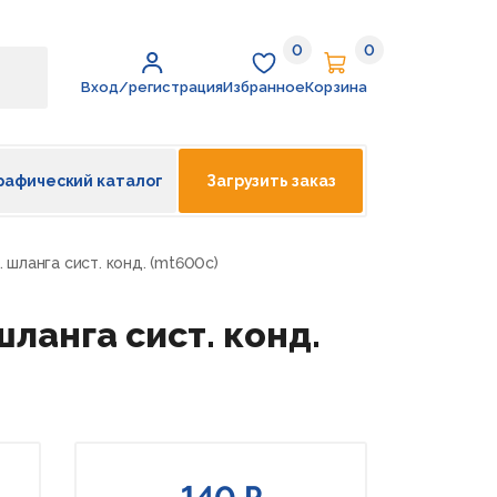
0
0
Избранное
Корзина
Вход/регистрация
Избранное
Корзина
рафический каталог
Загрузить заказ
. шланга сист. конд. (mt600с)
шланга сист. конд.