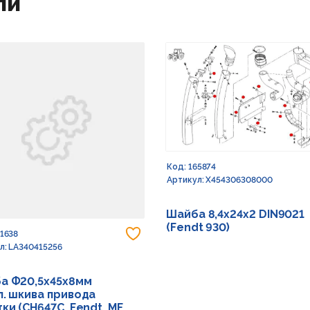
ли
Код: 165874
Артикул: X454306308000
Шайба 8,4х24х2 DIN9021
(Fendt 930)
 в избранное
Добавить в избранное
91638
л: LA340415256
а Ф20,5х45х8мм
л. шкива привода
ки (CH647C, Fendt, MF,