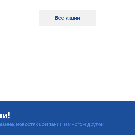
Все акции
ми!
газина, новостях компании и многом другом!