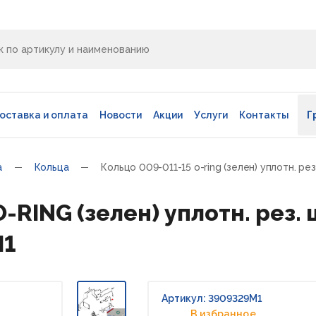
оставка и оплата
Новости
Акции
Услуги
Контакты
Г
а
Кольца
Кольцо 009-011-15 o-ring (зелен) уплотн. рез
-RING (зелен) уплотн. рез. 
M1
Артикул: 3909329M1
В избранное