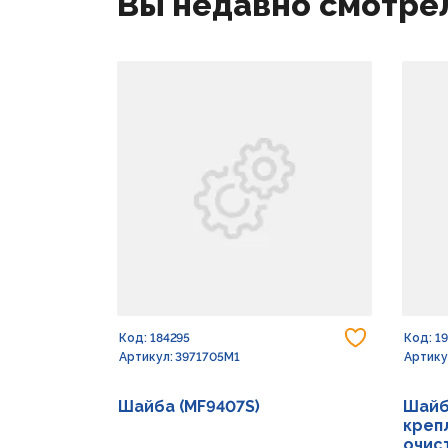
Вы недавно смотре
Добавить
Код: 184295
Код: 1
Артикул: 3971705M1
Артику
Шайба (MF9407S)
Шайб
креп
очист