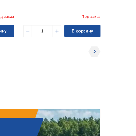
д заказ
Под заказ
ину
В корзину
Уменьшить
Увеличить
Уменьши