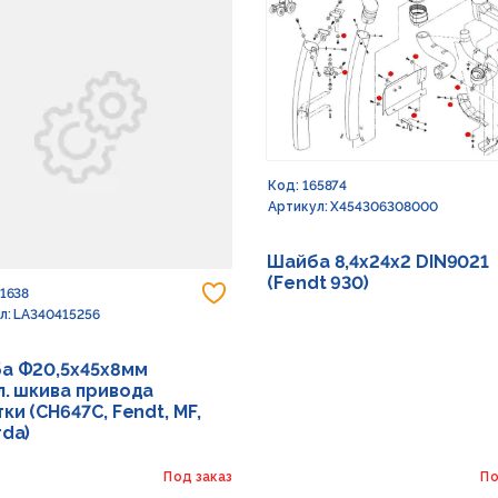
Код: 165874
Артикул: X454306308000
Шайба 8,4х24х2 DIN9021
(Fendt 930)
 в избранное
Добавить в избранное
91638
л: LA340415256
а Ф20,5х45х8мм
л. шкива привода
ки (CH647C, Fendt, MF,
rda)
Под заказ
По