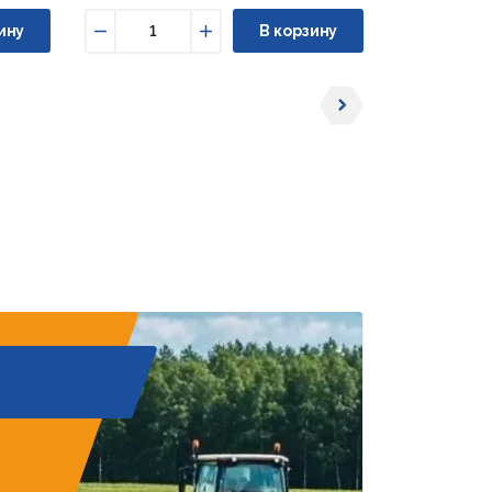
ину
В корзину
Уменьшить
Увеличить
Уменьши