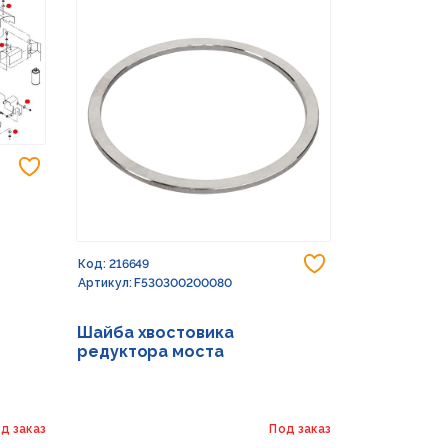
Добавить в избранное
Добавить в из
Код: 216649
Код: 232773
Артикул: F530300200080
Артикул: G15
Шайба хвостовика
Шайба 17X
редуктора моста
д заказ
Под заказ