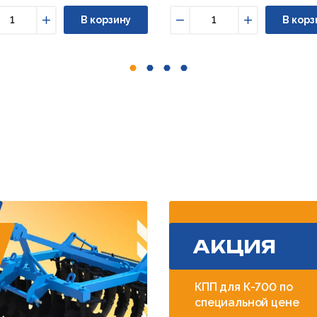
В корзину
В корз
ньшить
Увеличить
Уменьшить
Увеличить
АКЦИЯ
КПП для К-700 по
специальной цене