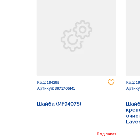
Добавить
Код: 184295
Код: 1
Артикул: 3971705M1
Артику
Шайба (MF9407S)
Шайб
креп
очист
Lave
Под заказ