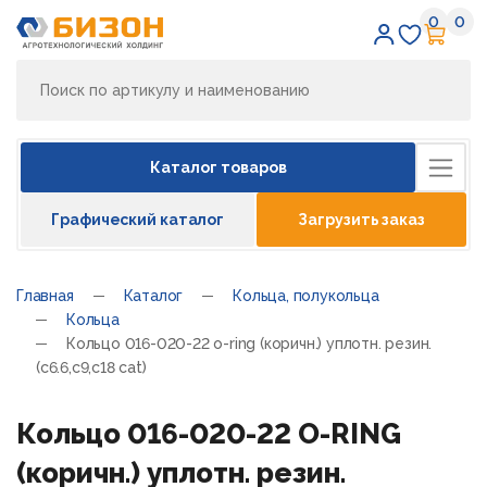
0
0
Избран
Кор
Каталог товаров
Графический каталог
Загрузить заказ
Главная
Каталог
Кольца, полукольца
Кольца
Кольцо 016-020-22 o-ring (коричн.) уплотн. резин.
(c6.6,c9,c18 cat)
Кольцо 016-020-22 O-RING
(коричн.) уплотн. резин.