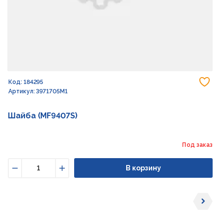
До
Код: 184295
Артикул: 3971705M1
Шайба (MF9407S)
Под заказ
В корзину
Уменьшить
Увеличить