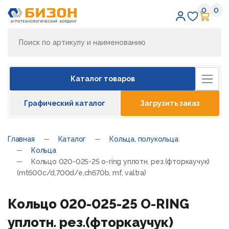
0
0
Избран
Кор
Каталог товаров
Графический каталог
Загрузить заказ
Главная
Каталог
Кольца, полукольца
Кольца
Кольцо 020-025-25 o-ring уплотн. рез.(фторкаучук)
(mt600c/d,700d/e,ch670b, mf, valtra)
Кольцо 020-025-25 O-RING
уплотн. рез.(фторкаучук)