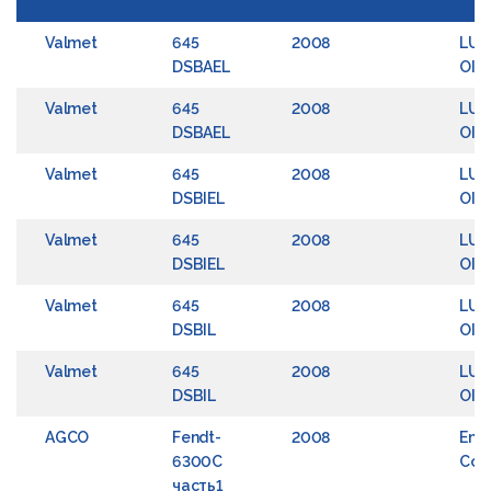
Valmet
645
2008
LUB
DSBAEL
OIL
Valmet
645
2008
LUB
DSBAEL
OIL
Valmet
645
2008
LUB
DSBIEL
OIL
Valmet
645
2008
LUB
DSBIEL
OIL
Valmet
645
2008
LUB
DSBIL
OIL
Valmet
645
2008
LUB
DSBIL
OIL
AGCO
Fendt-
2008
Engi
6300C
Coo
часть1