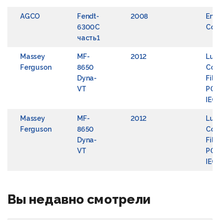
AGCO
Fendt-
2008
Engi
6300C
Coo
часть1
Massey
MF-
2012
Lubr
Ferguson
8650
Coo
Dyna-
Filt
VT
POW
IEG
Massey
MF-
2012
Lubr
Ferguson
8650
Coo
Dyna-
Filt
VT
POW
IEG
Вы недавно смотрели