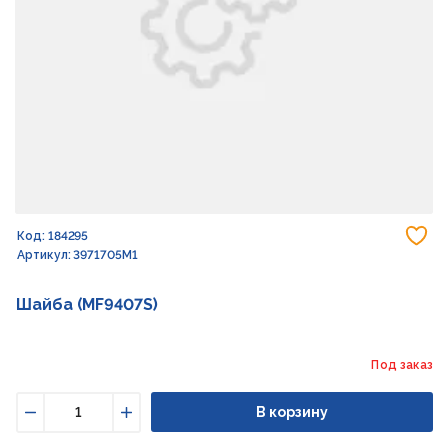
До
Код: 184295
Артикул: 3971705M1
Шайба (MF9407S)
Под заказ
В корзину
Уменьшить
Увеличить