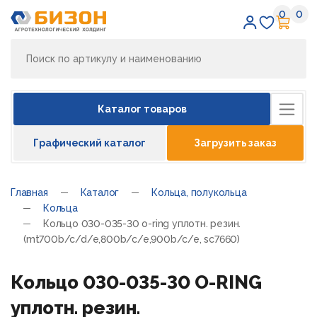
0
0
Избран
Кор
Каталог товаров
Графический каталог
Загрузить заказ
Главная
Каталог
Кольца, полукольца
Кольца
Кольцо 030-035-30 o-ring уплотн. резин.
(mt700b/c/d/e,800b/c/e,900b/c/e, sc7660)
Кольцо 030-035-30 O-RING
уплотн. резин.