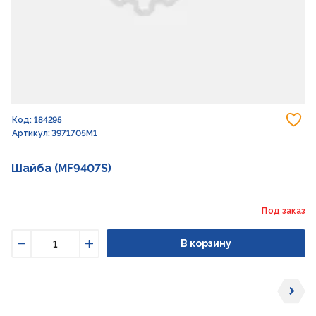
До
Код: 184295
Артикул: 3971705M1
Шайба (MF9407S)
Под заказ
В корзину
Уменьшить
Увеличить