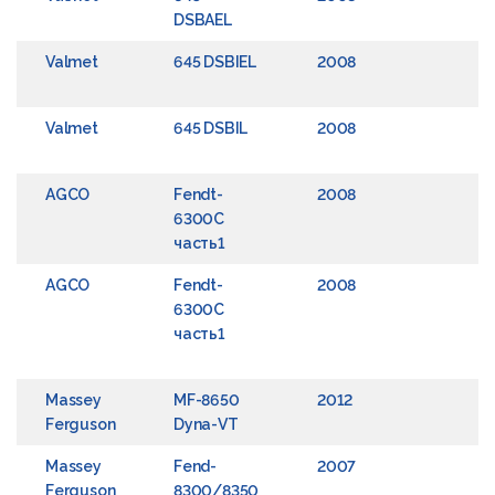
DSBAEL
Valmet
645 DSBIEL
2008
Valmet
645 DSBIL
2008
AGCO
Fendt-
2008
E
6300C
C
часть1
AGCO
Fendt-
2008
E
6300C
4
часть1
F
C
Massey
MF-8650
2012
C
Ferguson
Dyna-VT
Massey
Fend-
2007
E
Ferguson
8300/8350
C