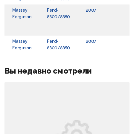
Massey
Fend-
2007
E
Ferguson
8300/8350
4
F
C
Massey
Fend-
2007
J
Ferguson
8300/8350
G
Вы недавно смотрели