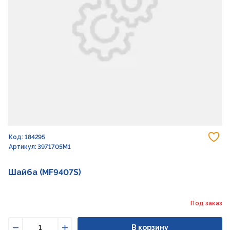
До
Код: 184295
Артикул: 3971705M1
Шайба (MF9407S)
Под заказ
В корзину