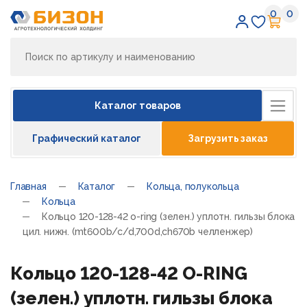
0
0
Избран
Кор
Каталог товаров
Графический каталог
Загрузить заказ
Главная
Каталог
Кольца, полукольца
Кольца
Кольцо 120-128-42 o-ring (зелен.) уплотн. гильзы блока
цил. нижн. (mt600b/c/d,700d,ch670b челленжер)
Кольцо 120-128-42 O-RING
(зелен.) уплотн. гильзы блока