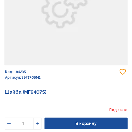
До
Код: 184295
Артикул: 3971705M1
Шайба (MF9407S)
Под заказ
В корзину
Уменьшить
Увеличить