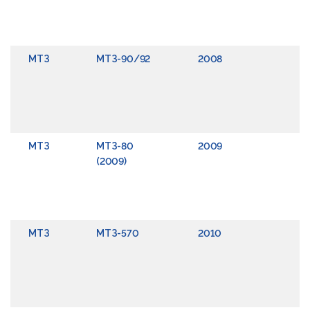
П
р
в
МТЗ
МТЗ-90/92
2008
Р
в
П
р
в
МТЗ
МТЗ-80
2009
Р
(2009)
в
П
р
в
МТЗ
МТЗ-570
2010
Р
в
П
р
в