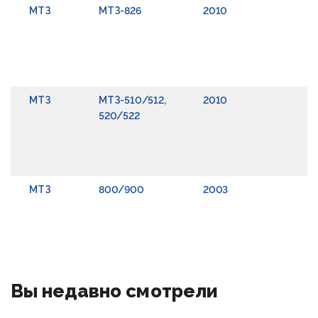
МТЗ
МТЗ-826
2010
Р
в
П
р
в
МТЗ
МТЗ-510/512,
2010
Р
520/522
в
П
р
в
МТЗ
800/900
2003
Р
в
П
р
Вы недавно смотрели