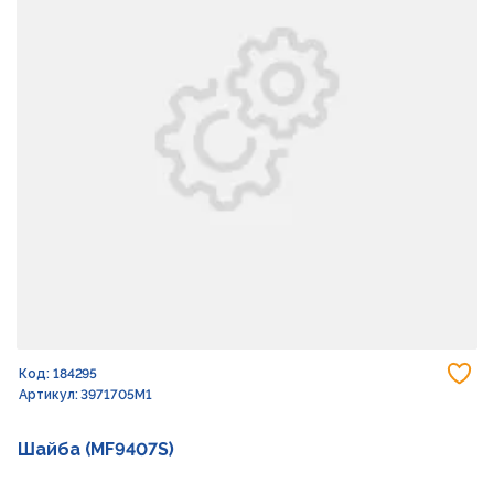
До
Код: 184295
Артикул: 3971705M1
Шайба (MF9407S)