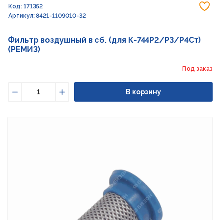
До
Код: 171352
Артикул: 8421-1109010-32
Фильтр воздушный в сб. (для К-744Р2/Р3/Р4Ст)
(РЕМИЗ)
Под заказ
В корзину
Уменьшить
Увеличить