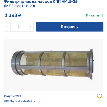
Фильтр привода насоса КПП НМШ-25
(МТЗ-1221, 1523)
1 393 ₽
В наличии: 1
В корзину
Уменьшить
Увеличить
До
Код: 145229
Артикул: 150.37.038-2