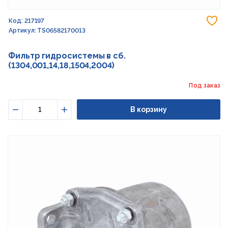
До
Код: 217197
Артикул: TS06582170013
Фильтр гидросистемы в сб.
(1304,001,14,18,1504,2004)
Под заказ
В корзину
Уменьшить
Увеличить