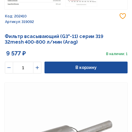
До
Код: 202410
Артикул: 319092
Фильтр всасывающий (G3"-11) серии 319
32mesh 400-800 л/мин (Arag)
9 577 ₽
В наличии: 1
В корзину
Уменьшить
Увеличить