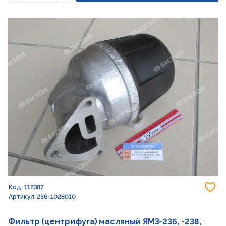
Уменьшить
Увеличить
До
Код: 112387
Артикул: 236-1028010
Фильтр (центрифуга) масляный ЯМЗ-236, -238,