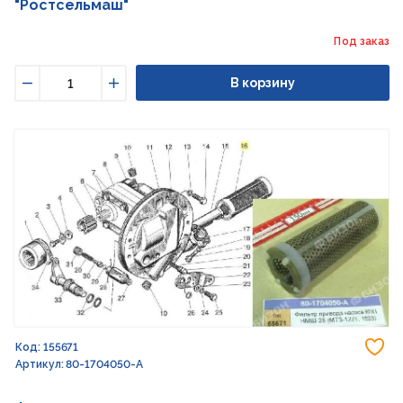
"Ростсельмаш"
Под заказ
В корзину
Уменьшить
Увеличить
До
Код: 155671
Артикул: 80-1704050-А