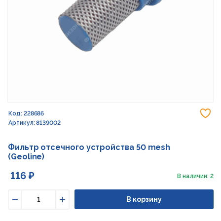
До
Код: 228686
Артикул: 8139002
Фильтр отсечного устройства 50 mesh
(Geoline)
116 ₽
В наличии: 2
В корзину
Уменьшить
Увеличить