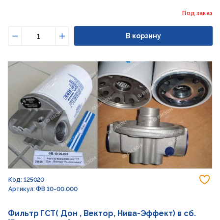
Под заказ
В корзину
Уменьшить
Увеличить
До
Код: 125020
Артикул: ФВ 10-00.000
Фильтр ГСТ( Дон , Вектор, Нива-Эффект) в сб.