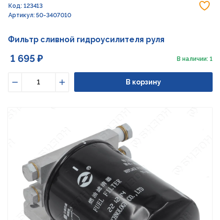
До
Код: 123413
Артикул: 50-3407010
Фильтр сливной гидроусилителя руля
1 695 ₽
В наличии: 1
В корзину
Уменьшить
Увеличить