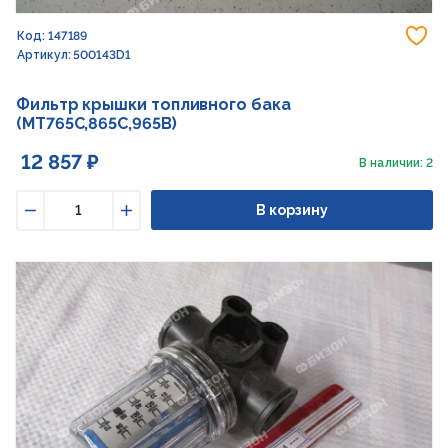
До
Код: 147189
Артикул: 500143D1
Фильтр крышки топливного бака
(MT765С,865С,965B)
12 857 ₽
В наличии: 2
В корзину
Уменьшить
Увеличить