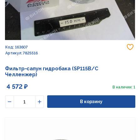
До
Код: 163607
Артикул: 7825516
Фильтр-сапун гидробака (SP115B/C
Челленжер)
4 572 ₽
В наличии: 1
В корзину
Уменьшить
Увеличить