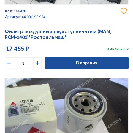
До
Код: 155478
Артикул: 44 930 92 954
Фильтр воздушный двухступенчатый (MAN,
РСМ-1401)"Ростсельмаш"
17 455 ₽
В наличии: 2
В корзину
Уменьшить
Увеличить