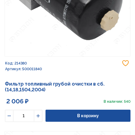
До
Код: 214380
Артикул: S00011840
Фильтр топливный грубой очистки в сб.
(14,18,1504,2004)
2 006 ₽
В наличии: 540
В корзину
Уменьшить
Увеличить