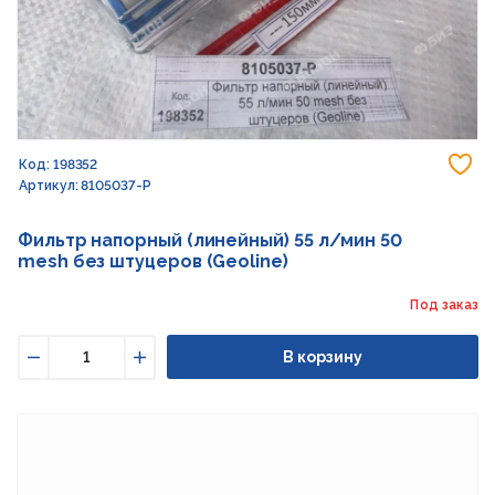
До
Код: 198352
Артикул: 8105037-P
Фильтр напорный (линейный) 55 л/мин 50
mesh без штуцеров (Geoline)
Под заказ
В корзину
Уменьшить
Увеличить