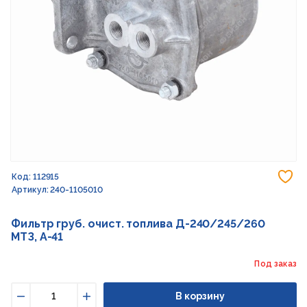
До
Код: 112915
Артикул: 240-1105010
Фильтр груб. очист. топлива Д-240/245/260
МТЗ, А-41
Под заказ
В корзину