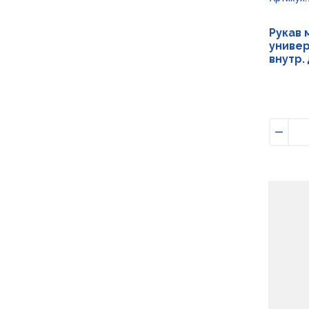
Рукав 
универ
внутр.
Умен