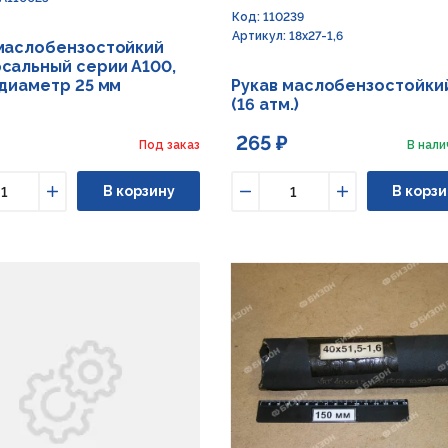
Код: 110239
Артикул: 18х27-1,6
маслобензостойкий
сальный серии А100,
 диаметр 25 мм
Рукав маслобензостойки
(16 атм.)
265 ₽
Под заказ
В нали
В корзину
В корзи
ьшить
Увеличить
Уменьшить
Увеличить