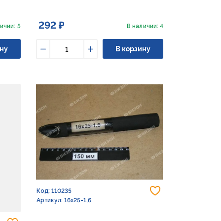
292 ₽
ичии: 5
В наличии: 4
ну
В корзину
Уменьшить
Увеличить
Добавить в из
Код: 110235
Артикул: 16х25-1,6