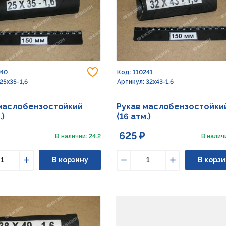
Добавить в избранное
240
Код: 110241
25х35-1,6
Артикул: 32х43-1,6
маслобензостойкий
Рукав маслобензостойки
.)
(16 атм.)
625 ₽
В наличии: 24.2
В наличи
В корзину
В корзи
ьшить
Увеличить
Уменьшить
Увеличить