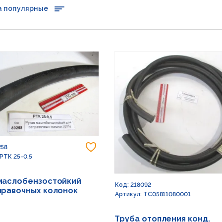
а популярные
Добавить в избранное
258
 РТК 25-0,5
маслобензостойкий
Код: 218092
правочных колонок
Артикул: TC05811080001
Труба отопления конд.