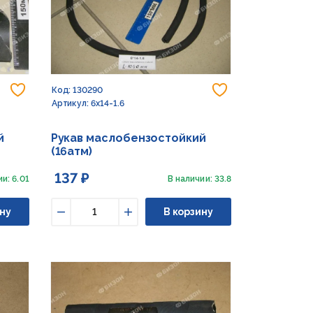
Добавить в избранное
Добавить в из
Код: 130290
Артикул: 6х14-1.6
й
Рукав маслобензостойкий
(16атм)
137 ₽
и: 6.01
В наличии: 33.8
ну
В корзину
Уменьшить
Увеличить