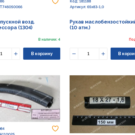
Добавить в избранное
586
Код: 181188
 T746050066
Артикул: 65х83-1,0
впускной возд.
Рукав маслобензостойки
ссора (1304)
(10 атм.)
В наличии: 4
По
В корзину
В корзи
ьшить
Увеличить
Уменьшить
Увеличить
Добавить в избранное
084
 A110025