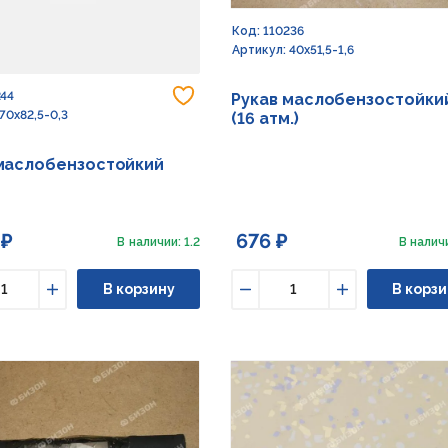
Код: 110236
Артикул: 40х51,5-1,6
Добавить в избранное
244
Рукав маслобензостойки
70х82,5-0,3
(16 атм.)
маслобензостойкий
)
 ₽
676 ₽
В наличии: 1.2
В наличи
В корзину
В корзи
ьшить
Увеличить
Уменьшить
Увеличить