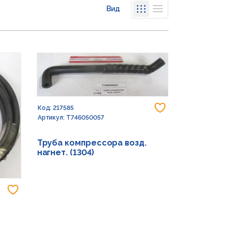
Вид
Списком
Сеткой
Добавить в из
Код: 217585
Артикул: T746050057
Труба компрессора возд.
нагнет. (1304)
Добавить в избранное