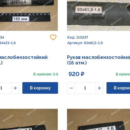
Добавить в избранное
Код: 110237
234
Артикул: 50х61,5-1,6
14х23-1,6
Рукав маслобензостойки
маслобензостойкий
(16 атм.)
.)
920 ₽
В наличии: 0.9
В наличи
В корзину
В корзи
ьшить
Увеличить
Уменьшить
Увеличить