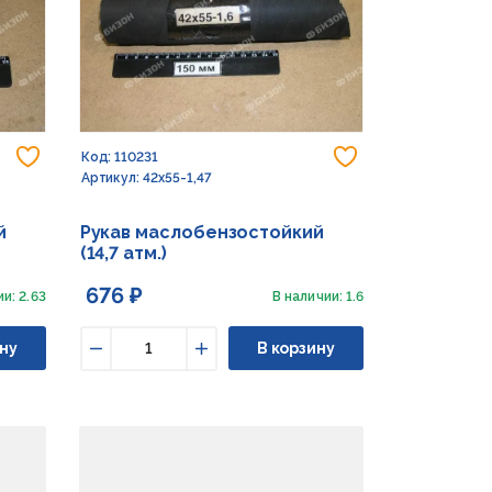
Добавить в избранное
Добавить в из
Код: 110231
Артикул: 42х55-1,47
й
Рукав маслобензостойкий
(14,7 атм.)
676 ₽
и: 2.63
В наличии: 1.6
ну
В корзину
Уменьшить
Увеличить