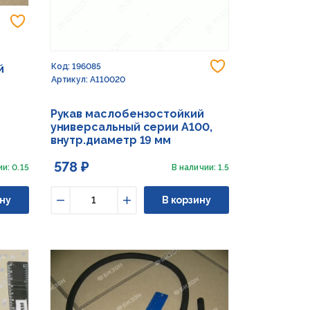
Добавить в избранное
Добавить в из
Код: 196085
й
Артикул: A110020
Рукав маслобензостойкий
универсальный серии А100,
внутр.диаметр 19 мм
578 ₽
и: 0.15
В наличии: 1.5
ну
В корзину
Уменьшить
Увеличить