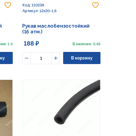
Добавить в избранное
Добавить в из
Код: 110238
Артикул: 12х20-1,6
й
Рукав маслобензостойкий
(16 атм.)
188 ₽
чии: 1.5
В наличии: 0.45
ну
В корзину
Уменьшить
Увеличить