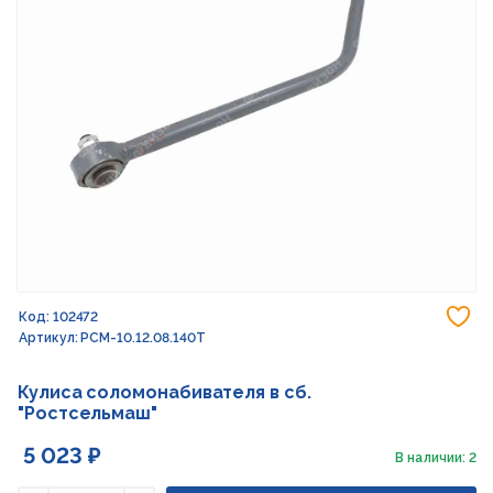
До
Код: 102472
Артикул: РСМ-10.12.08.140Т
Кулиса соломонабивателя в сб.
"Ростсельмаш"
5 023 ₽
В наличии: 2