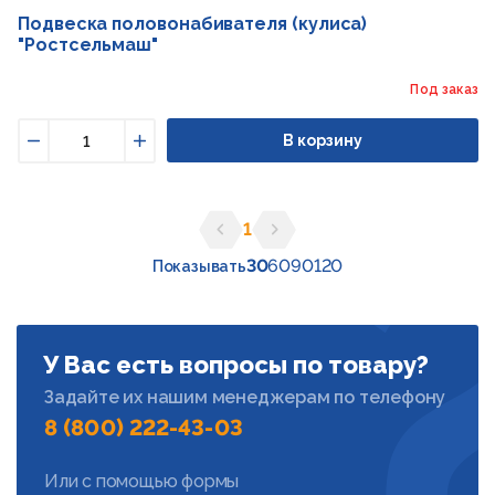
Подвеска половонабивателя (кулиса)
"Ростсельмаш"
Под заказ
В корзину
Уменьшить
Увеличить
1
Предыдущая страница
Следующая страница
30
60
90
120
Показывать
У Вас есть вопросы по товару?
Задайте их нашим менеджерам по телефону
8 (800) 222-43-03
Или с помощью формы