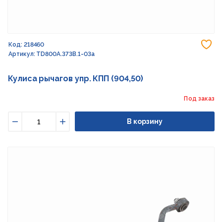
До
Код: 218460
Артикул: TD800A.373B.1-03a
Кулиса рычагов упр. КПП (904,50)
Под заказ
В корзину
Уменьшить
Увеличить