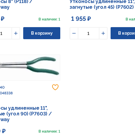
сы 8" (P118) /
Утконосы удлиненные 11",
sway
загнутые (угол 45) (P7602)
 ₽
1 955 ₽
В наличии: 1
В нал
В корзину
В корзи
ьшить
Увеличить
Уменьшить
Увеличить
Добавить в избранное
940
 048338
сы удлиненные 11",
е (угол 90) (P7603) /
sway
 ₽
В наличии: 1