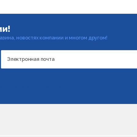
ми!
газина, новостях компании и многом другом!
Электронная почта
отки персональных данных