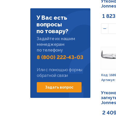
Утконо
Jonne
1 823
У Вас есть
вопросы
по товару?
Умен
Задайте их нашим
менеджерам
по телефону
8 (800) 222-43-03
Или с помощью формы
обратной связи
Код: 168
Артикул:
Задать вопрос
Утконо
загнуты
Jonne
2 409