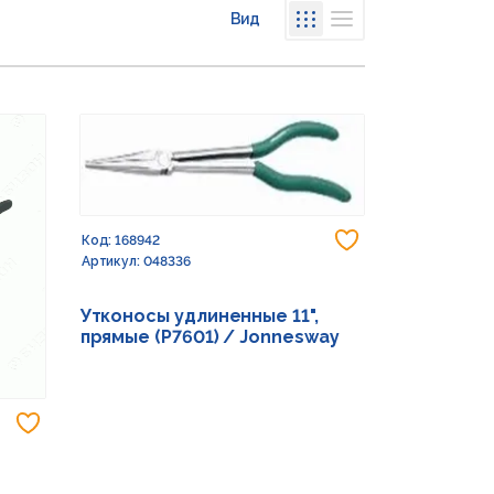
Вид
Списком
Сеткой
Добавить в из
Код: 168942
Артикул: 048336
Утконосы удлиненные 11",
прямые (P7601) / Jonnesway
Добавить в избранное