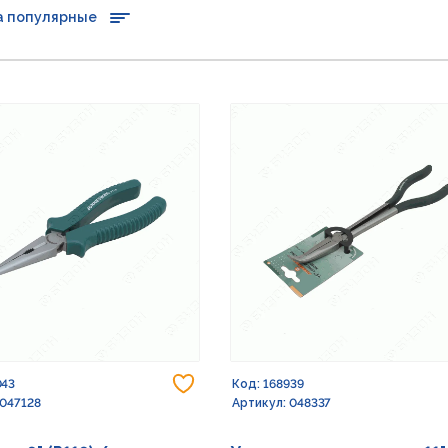
а популярные
Добавить в избранное
043
Код: 168939
 047128
Артикул: 048337