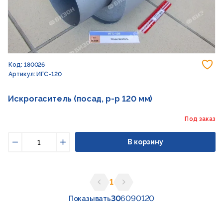
До
Код: 180026
Артикул: ИГС-120
Искрогаситель (посад, р-р 120 мм)
Под заказ
В корзину
Уменьшить
Увеличить
1
Предыдущая страница
Следующая страница
30
60
90
120
Показывать