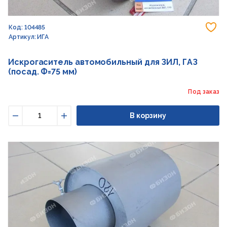
До
Код: 104485
Артикул: ИГА
Искрогаситель автомобильный для ЗИЛ, ГАЗ
(посад. Ф=75 мм)
Под заказ
В корзину
Уменьшить
Увеличить