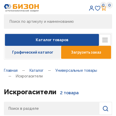
0
0
Избран
Кор
Каталог товаров
Графический каталог
Загрузить заказ
Главная
Каталог
Универсальные товары
Искрогасители
Искрогасители
2 товара
Поиск
Найти