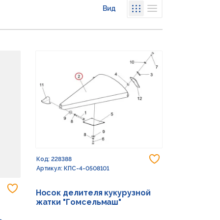
Вид
Списком
Сеткой
Добавить в из
Код: 228388
Артикул: КПС-4-0508101
Добавить в избранное
Носок делителя кукурузной
жатки "Гомсельмаш"