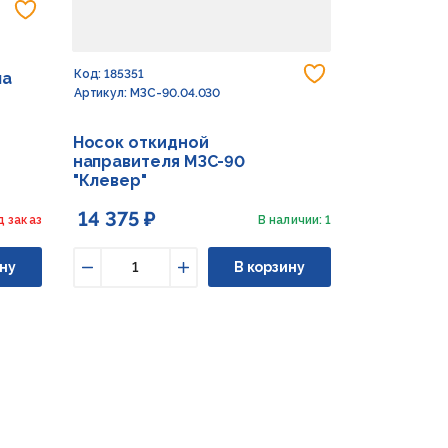
Добавить в избранное
Добавить в из
Код: 185351
ла
Артикул: МЗС-90.04.030
Носок откидной
направителя МЗС-90
"Клевер"
14 375 ₽
д заказ
В наличии: 1
ну
В корзину
Уменьшить
Увеличить