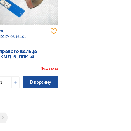
Добавить в избранное
106
КСКУ 06.16.101
правого вальца
(КМД-6, ППК-4)
Под заказ
В корзину
ьшить
Увеличить
ущая страница
ледующая страница