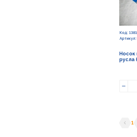
Код: 138
Артикул: 
Носок 
русла 
Умен
1
Предыд
С