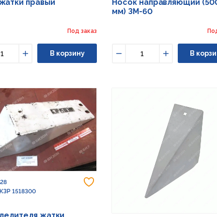
жатки правый
Носок направляющий (50
мм) ЗМ-60
Под заказ
По
В корзину
В корзи
ьшить
Увеличить
Уменьшить
Увеличить
Добавить в избранное
428
 КЗР 1518300
делителя жатки