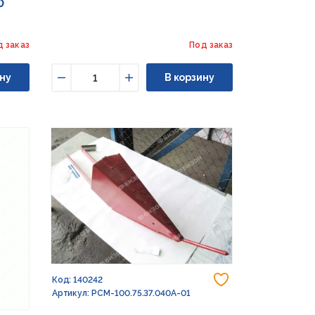
0
д заказ
Под заказ
ну
В корзину
Уменьшить
Увеличить
Добавить в из
Код: 140242
Артикул: РСМ-100.75.37.040А-01