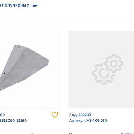
а популярные
Добавить в избранное
079
Код: 188793
 3518050-12150
Артикул: МЗИ 03.080