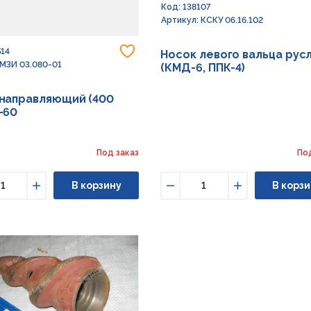
Код: 138107
Артикул: КСКУ 06.16.102
Добавить в избранное
514
Носок левого вальца рус
 МЗИ 03.080-01
(КМД-6, ППК-4)
направляющий (400
-60
Под заказ
По
В корзину
В корзи
ьшить
Увеличить
Уменьшить
Увеличить