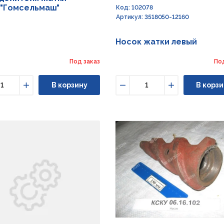
2 "Гомсельмаш"
Код: 102078
Артикул: 3518050-12160
Носок жатки левый
Под заказ
По
В корзину
В корзи
ьшить
Увеличить
Уменьшить
Увеличить