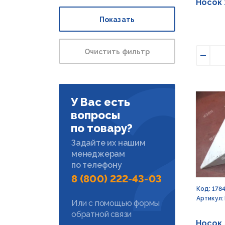
Носок 
Показать
Очистить фильтр
Умен
У Вас есть
вопросы
по товару?
Задайте их нашим
менеджерам
по телефону
8 (800) 222-43-03
Код: 178
Артикул:
Или с помощью формы
обратной связи
Носок 