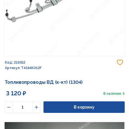
До
Код: 215932
Артикул: T4184K012F
Топливопроводы ВД (к-кт) (1304)
3 120 ₽
В наличии: 5
В корзину
Уменьшить
Увеличить