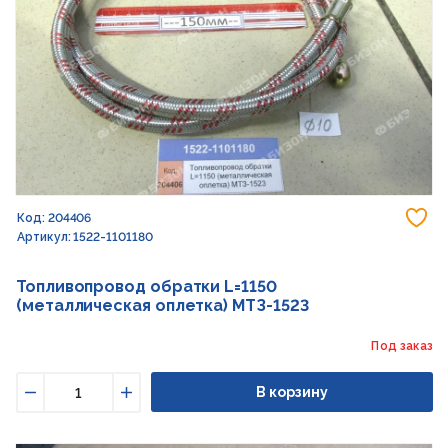
До
Код: 204406
Артикул: 1522-1101180
Топливопровод обратки L=1150
(металлическая оплетка) МТЗ-1523
Под заказ
В корзину
Уменьшить
Увеличить