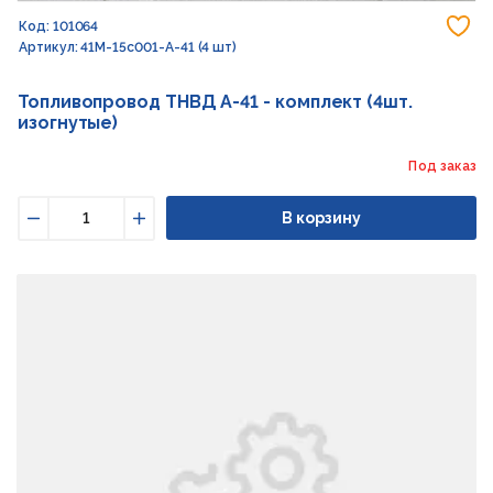
До
Код: 101064
Артикул: 41М-15с001-А-41 (4 шт)
Топливопровод ТНВД А-41 - комплект (4шт.
изогнутые)
Под заказ
В корзину
Уменьшить
Увеличить