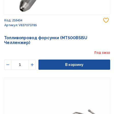
До
Код: 216434
Артикул: V837073785
Топливопровод форсунки (MT500BSISU
Челленжер)
Под заказ
В корзину
Уменьшить
Увеличить