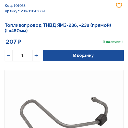
До
Код: 101068
Артикул: 236-1104308-В
Топливопровод ТНВД ЯМЗ-236, -238 (прямой)
(L=480мм)
207 ₽
В наличии: 1
В корзину
Уменьшить
Увеличить