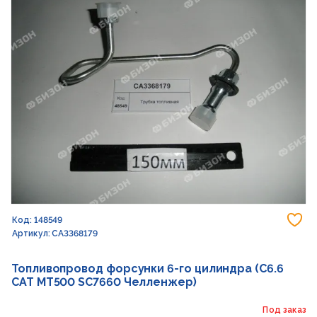
До
Код: 148549
Артикул: CA3368179
Топливопровод форсунки 6-го цилиндра (C6.6
CAT MT500 SC7660 Челленжер)
Под заказ