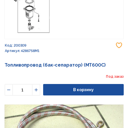
До
Код: 200309
Артикул: 4286758M1
Топливопровод (бак-сепаратор) (MT600C)
Под заказ
В корзину
Уменьшить
Увеличить