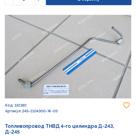
Уменьшить
Увеличить
До
Код: 161180
Артикул: 245-1104300-Ж-03
Топливопровод ТНВД 4-го цилиндра Д-243,
Д-245