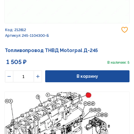
До
Код: 212812
Артикул: 245-1104300-Б
Топливопровод ТНВД Motorpal Д-245
1 505 ₽
В наличии: 5
В корзину
Уменьшить
Увеличить