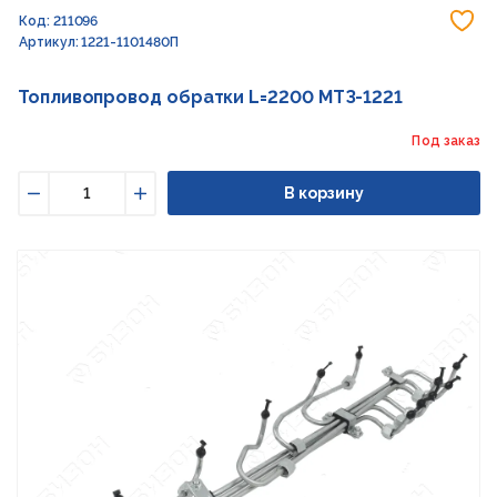
До
Код: 211096
Артикул: 1221-1101480П
Топливопровод обратки L=2200 МТЗ-1221
Под заказ
В корзину
Уменьшить
Увеличить