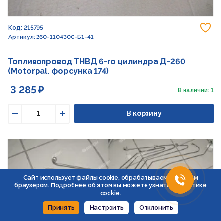
До
Код: 215795
Артикул: 260-1104300-Б1-41
Топливопровод ТНВД 6-го цилиндра Д-260
(Motorpal, форсунка 174)
3 285 ₽
В наличии: 1
В корзину
Уменьшить
Увеличить
Сайт использует файлы cookie, обрабатываемые вашим
браузером. Подробнее об этом вы можете узнать в
Политике
cookie
.
Принять
Настроить
Отклонить
До
Код: 131933
Артикул: 260-1104300-Б1-02