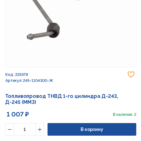
До
Код: 225578
Артикул: 245-1104300-Ж
Топливопровод ТНВД 1-го цилиндра Д-243,
Д-245 (ММЗ)
1 007 ₽
В наличии: 2
В корзину
Уменьшить
Увеличить