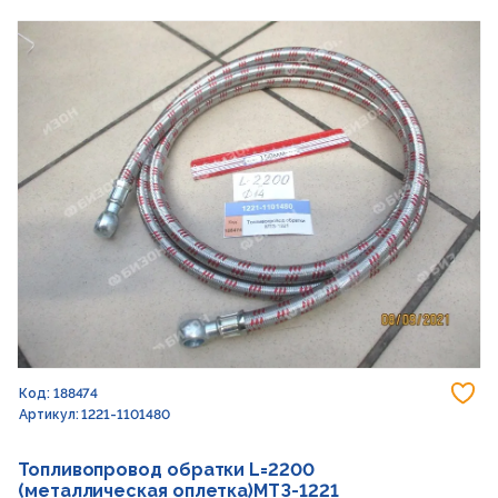
До
Код: 188474
Артикул: 1221-1101480
Топливопровод обратки L=2200
(металлическая оплетка)МТЗ-1221