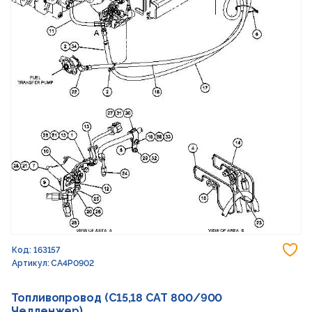
До
Код: 163157
Артикул: CA4P0902
Топливопровод (C15,18 CAT 800/900
Челленжер)