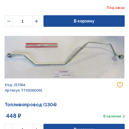
Под заказ
В корзину
Уменьшить
Увеличить
До
Код: 217564
Артикул: T733090091
Топливопровод (1304)
448 ₽
В наличии: 2