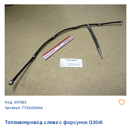
До
Код: 207653
Артикул: T733120044
Топливопровод слива с форсунок (1304)