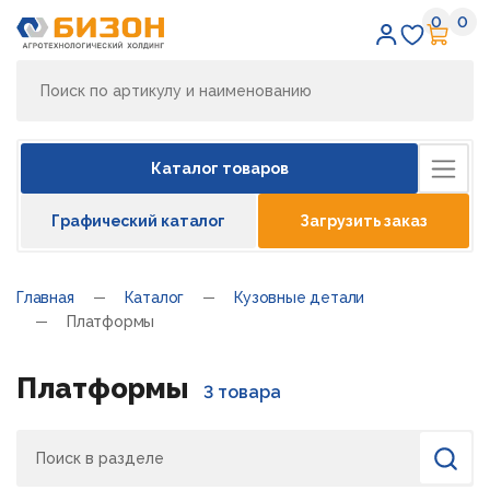
0
0
Избран
Кор
Каталог товаров
Графический каталог
Загрузить заказ
Главная
Каталог
Кузовные детали
Платформы
Платформы
3 товара
Поиск
Найти