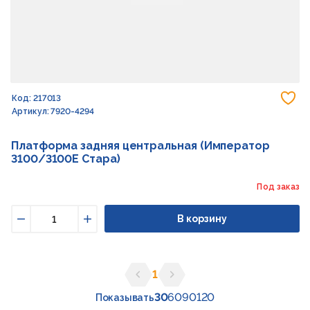
До
Код: 217013
Артикул: 7920-4294
Платформа задняя центральная (Император
3100/3100E Стара)
Под заказ
В корзину
Уменьшить
Увеличить
1
Предыдущая страница
Следующая страница
30
60
90
120
Показывать