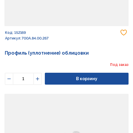
До
Код: 152169
Артикул: 700А.84.00.267
Профиль (уплотнение) облицовки
Под заказ
В корзину
Уменьшить
Увеличить