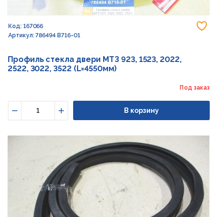
До
Код: 167066
Артикул: 786494 В716-01
Профиль стекла двери МТЗ 923, 1523, 2022,
2522, 3022, 3522 (L=4550мм)
Под заказ
В корзину
Уменьшить
Увеличить