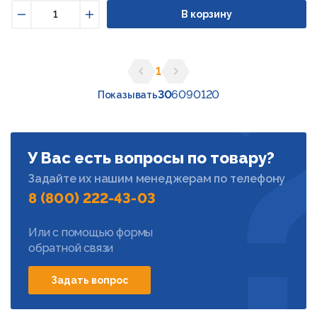
В корзину
Уменьшить
Увеличить
1
Предыдущая страница
Следующая страница
30
60
90
120
Показывать
У Вас есть вопросы по товару?
Задайте их нашим менеджерам по телефону
8 (800) 222-43-03
Или с помощью формы
обратной связи
Задать вопрос