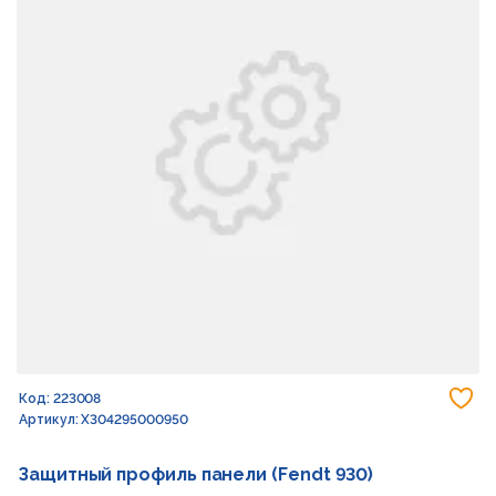
До
Код: 223008
Артикул: X304295000950
Защитный профиль панели (Fendt 930)