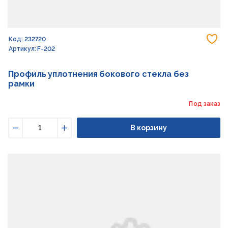
До
Код: 232720
Артикул: F-202
Профиль уплотнения бокового стекла без
рамки
Под заказ
В корзину
Уменьшить
Увеличить