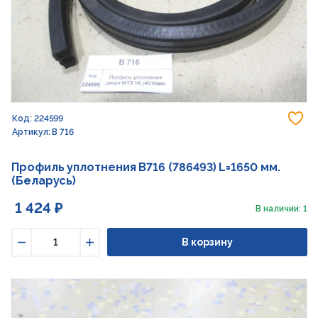
До
Код: 224599
Артикул: В 716
Профиль уплотнения В716 (786493) L=1650 мм.
(Беларусь)
1 424 ₽
В наличии: 1
В корзину
Уменьшить
Увеличить