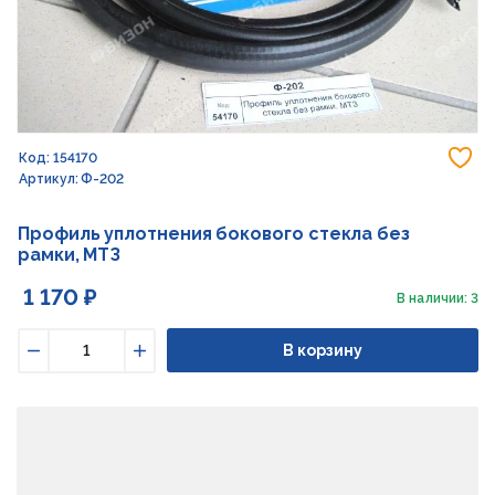
До
Код: 154170
Артикул: Ф-202
Профиль уплотнения бокового стекла без
рамки, МТЗ
1 170 ₽
В наличии: 3
В корзину
Уменьшить
Увеличить