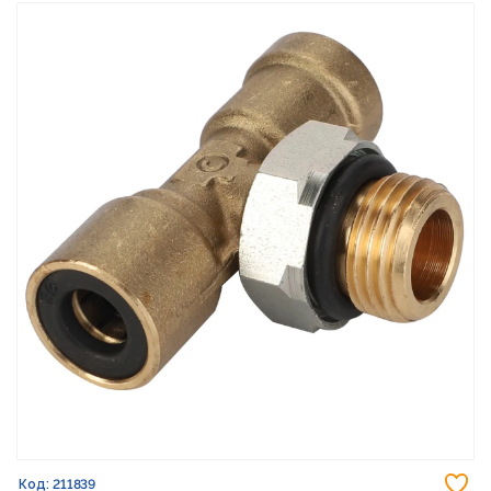
До
Код: 211839