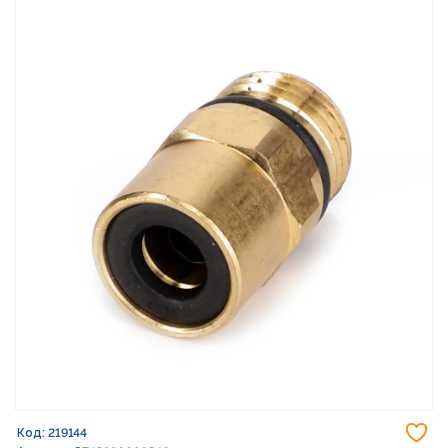
До
Код: 219144