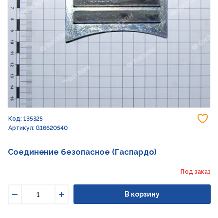
До
Код: 135325
Артикул: G16620540
Соединение безопасное (Гаспардо)
Под заказ
В корзину
Уменьшить
Увеличить