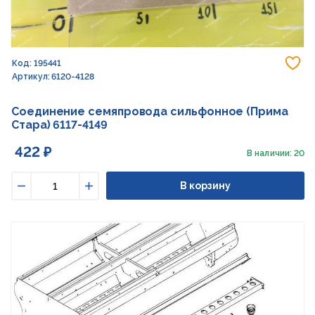
До
Код: 195441
Артикул: 6120-4128
Соединение семяпровода сильфонное (Прима
Стара) 6117-4149
422 ₽
В наличии: 20
В корзину
Уменьшить
Увеличить