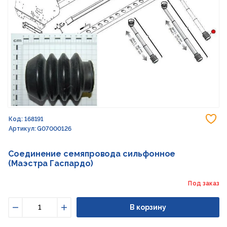
До
Код: 168191
Артикул: G07000126
Соединение семяпровода сильфонное
(Маэстра Гаспардо)
Под заказ
В корзину
Уменьшить
Увеличить