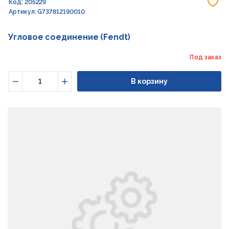
До
Код: 205229
Артикул: G737812190010
Угловое соединение (Fendt)
Под заказ
В корзину
Уменьшить
Увеличить