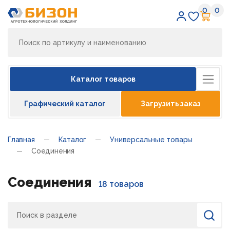
0
0
Избран
Кор
Каталог товаров
Графический каталог
Загрузить заказ
Главная
Каталог
Универсальные товары
Соединения
Соединения
18 товаров
Поиск
Найти