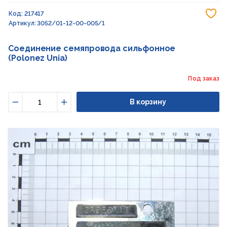
До
Код: 217417
Артикул: 3052/01-12-00-005/1
Соединение семяпровода сильфонное
(Polonez Unia)
Под заказ
В корзину
Уменьшить
Увеличить