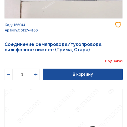
До
Код: 166044
Артикул: 6117-4150
Соединение семяпровода/тукопровода
сильфонное нижнее (Прима, Стара)
Под заказ
В корзину
Уменьшить
Увеличить