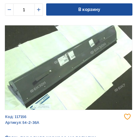
В корзину
Уменьшить
Увеличить
До
Код: 117156
Артикул: 54-2-36А