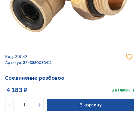
До
Код: 219142
Артикул: G743880080411
Соединение резбовое
4 183 ₽
В наличии: 1
В корзину
Уменьшить
Увеличить