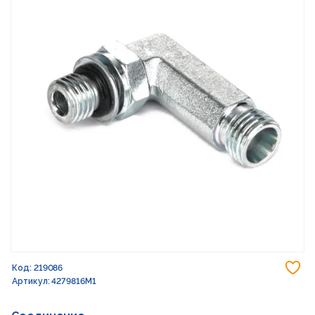
До
Код: 219086
Артикул: 4279816M1