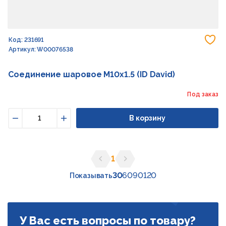
До
Код: 231691
Артикул: W00076538
Соединение шаровое M10x1.5 (ID David)
Под заказ
В корзину
Уменьшить
Увеличить
1
Предыдущая страница
Следующая страница
30
60
90
120
Показывать
У Вас есть вопросы по товару?