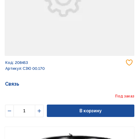
До
Код: 208453
Артикул: СЗЮ 00.170
Связь
Под заказ
В корзину
Уменьшить
Увеличить