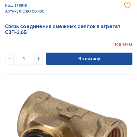
До
Код: 176945
Артикул: СЗЮ 00.460
Связь соединения смежных сеялок в агрегат
СЗП-3,6Б
Под заказ
В корзину
Уменьшить
Увеличить