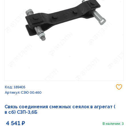
До
Код: 189405
Артикул: СЗЮ 00.460
Связь соединения смежных сеялок в агрегат (
в сб) СЗП-3,6Б
4 541 ₽
В наличии: 3