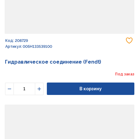
До
Код: 208729
Артикул: 005H133539100
Гидравлическое соединение (Fendt)
Под заказ
В корзину
Уменьшить
Увеличить